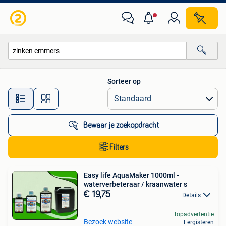
Alle categorieën…
Sorteer op
Alle afstanden…
Bewaar je zoekopdracht
Filters
Easy life AquaMaker 1000ml -
waterverbeteraar / kraanwater s
€ 19,75
Details
Topadvertentie
Bezoek website
Eergisteren