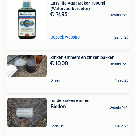
Easy life AquaMaker 1000ml
(Watervoorbereider)
€ 24,95
Details
Bezoek website
22 jul 26
Zinken emmers en zinken bakken
€ 10,00
Details
Dilsen
1 sep 23
ronde zinken emmer
Bieden
Details
Lochristi
7 aug 24