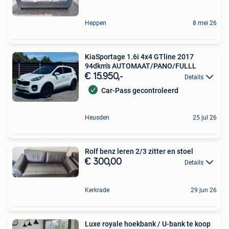
Heppen
8 mei 26
KiaSportage 1.6i 4x4 GTline 2017
94dkm's AUTOMAAT/PANO/FULLL
€ 15.950,-
Details
Car-Pass gecontroleerd
Heusden
25 jul 26
Rolf benz leren 2/3 zitter en stoel
€ 300,00
Details
Kerkrade
29 jun 26
Luxe royale hoekbank / U-bank te koop