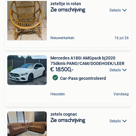
zeteltje in rotan
Zie omschrijving
Details
Nieuwerkerken
16 jul 26
Mercedes A180i AMGpack bj2020
75dkm’s PANO/CAM/DODEHOEK/LEER
€ 18.500,-
Details
Car-Pass gecontroleerd
Heusden
Vandaag
zetels cognac
Zie omschrijving
Details