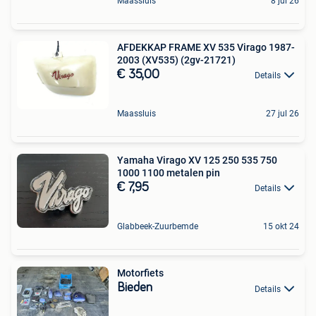
Maassluis
8 jul 26
AFDEKKAP FRAME XV 535 Virago 1987-
2003 (XV535) (2gv-21721)
€ 35,00
Details
Maassluis
27 jul 26
Yamaha Virago XV 125 250 535 750
1000 1100 metalen pin
€ 7,95
Details
Glabbeek-Zuurbemde
15 okt 24
Motorfiets
Bieden
Details