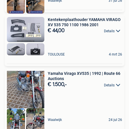
Waalwijk
31 jul 26
Kentekenplaathouder YAMAHA VIRAGO
XV 535 750 1100 1986 2001
€ 44,00
Details
TOULOUSE
4 mrt 26
Yamaha Virago XV535 | 1992 | Route 66
Auctions
€ 1.500,-
Details
Waalwijk
24 jul 26