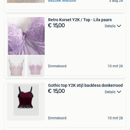
Bezoek website
3 aug 26
Retro Korset Y2K / Top - Lila paars
€ 15,00
Details
Emmeloord
10 mrt 26
Gothic top Y2K stijl backless donkerrood
€ 15,00
Details
Emmeloord
10 mrt 26