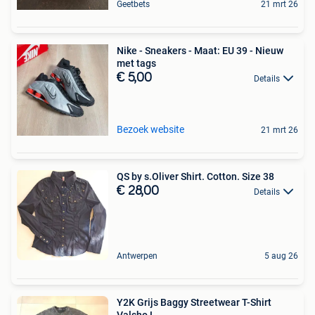
Geetbets
21 mrt 26
Nike - Sneakers - Maat: EU 39 - Nieuw
met tags
€ 5,00
Details
Bezoek website
21 mrt 26
QS by s.Oliver Shirt. Cotton. Size 38
€ 28,00
Details
Antwerpen
5 aug 26
Y2K Grijs Baggy Streetwear T-Shirt