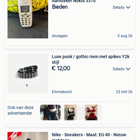
Aansteker Nokia 3310
Bieden
Details
Anzegem
3 aug 26
Luxe punk / gothic riem met spikes Y2k
stijl
€ 12,00
Details
Emmeloord
23 mrt 26
Ook van deze
adverteerder
Nike - Sneakers - Maat: EU 40 - Nieuw