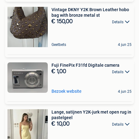
Vintage DKNY Y2K Brown Leather hobo
bag with bronze metal st
€ 150,00
Details
Geetbets
4 jun 25
Fuji FinePix F31fd Digitale camera
€ 1,00
Details
Bezoek website
4 jun 25
Lange, satijnen Y2K-jurk met open rug in
pastelgeel
€ 10,00
Details