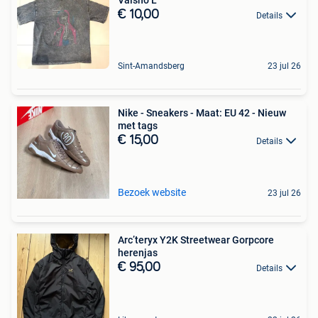
Valsho L
€ 10,00
Details
Sint-Amandsberg
23 jul 26
Nike - Sneakers - Maat: EU 42 - Nieuw
met tags
€ 15,00
Details
Bezoek website
23 jul 26
Arc’teryx Y2K Streetwear Gorpcore
herenjas
€ 95,00
Details