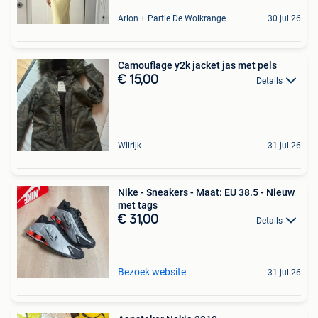
Arlon + Partie De Wolkrange
30 jul 26
Camouflage y2k jacket jas met pels
€ 15,00
Details
Wilrijk
31 jul 26
Nike - Sneakers - Maat: EU 38.5 - Nieuw
met tags
€ 31,00
Details
Bezoek website
31 jul 26