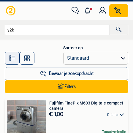
Alle categorieën…
Sorteer op
Alle afstanden…
Bewaar je zoekopdracht
Filters
Fujifilm FinePix M603 Digitale compact
camera
€ 1,00
Details
Topadvertentie