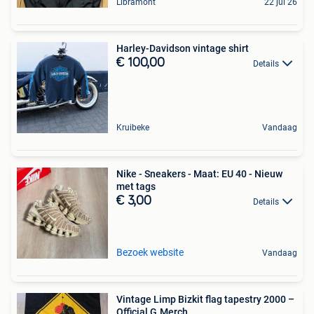
Libramont
22 jul 26
Harley-Davidson vintage shirt
€ 100,00
Details
Kruibeke
Vandaag
Nike - Sneakers - Maat: EU 40 - Nieuw
met tags
€ 3,00
Details
Bezoek website
Vandaag
Vintage Limp Bizkit flag tapestry 2000 –
Official G.Merch