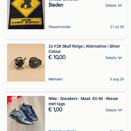
Bieden
Details
Waasmunster
21 jul 26
2x Y2K Skull Rings | Alternative | Silver
Colour
€ 10,00
Details
Merksem
3 aug 26
Nike - Sneakers - Maat: EU 40 - Nieuw
met tags
€ 1,00
Details