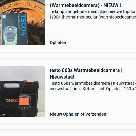
(Warmtebeeldcamera) - NIEUW I
Te koop aangeboden: een gloednieuwe topdo
ts004 thermal monocular (warmtebeeldcamer
De doos is nog volledig verzegeld en nooit ge
(splinternieuw in doos). ​Ideaal voor
outdooractiviteiten, ja
Ophalen
testo 868s Warmtebeeldcamera |
Nieuwstaat
Testo 868s warmtebeeldcamera | nieuwstaat 
nieuwstaat - incl. Koffer - incl. Oplader - 160 x
pixels, app - 3 maanden garantie - let op! Acht
betalen via riverty en klarna ook mogelijk!!! (N
Nieuw
Ophalen of Verzenden