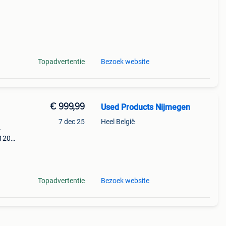
Topadvertentie
Bezoek website
€ 999,99
Used Products Nijmegen
7 dec 25
Heel België
-
 120
eraf
ed
Topadvertentie
Bezoek website