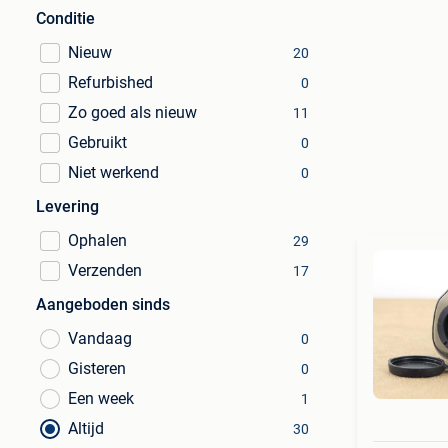
Conditie
Nieuw
20
Refurbished
0
Zo goed als nieuw
11
Gebruikt
0
Niet werkend
0
Levering
Ophalen
29
Verzenden
17
Aangeboden sinds
Vandaag
0
Gisteren
0
Een week
1
Altijd
30