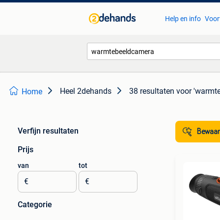
Help en info
Voor
Heel 2dehands
38 resultaten
voor 'warmt
Home
Verfijn resultaten
Bewaar
Prijs
van
tot
€
€
Categorie