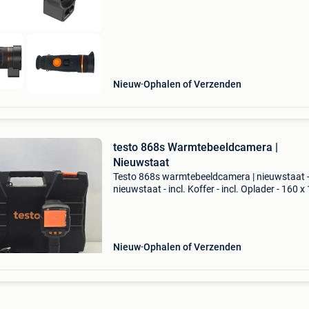
Nieuw
Ophalen of Verzenden
testo 868s Warmtebeeldcamera |
Nieuwstaat
Testo 868s warmtebeeldcamera | nieuwstaat 
nieuwstaat - incl. Koffer - incl. Oplader - 160 x
pixels, app - 3 maanden garantie - let op! Acht
betalen via riverty en klarna ook mogelijk!!! (N
Nieuw
Ophalen of Verzenden