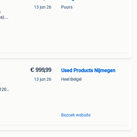
13 jun 26
Puurs
n
a).
opend
€ 999,99
Used Products Nijmegen
13 jun 26
Heel België
-
 120
eraf
ed
Bezoek website