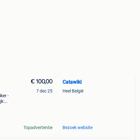
€ 100,00
Catawiki
7 dec 25
Heel België
ker -
jk:
teb
Topadvertentie
Bezoek website