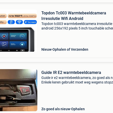
Topdon Tc003 Warmtebeeldcamera
Irresolutie Wifi Android
Topdon tc003 warmtebeeldcamera irresolutie 
android 256x192 pixels 5 inch touchable sch
auto infrarood imager productinformatie top
tc003 | warmtebeeldcamera tc003 zie meer da
menselijk
Nieuw
Ophalen of Verzenden
Guide IR E2 warmtebeeldcamera
Guide ir e2 warmtebeeldcamera, zo goed als n
Enkele keren gebruikt moet weg wegens stopz
hobby.
Zo goed als nieuw
Ophalen