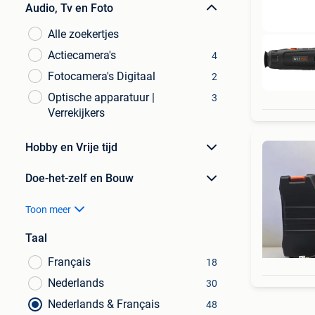
Audio, Tv en Foto
Alle zoekertjes
Actiecamera's
4
Fotocamera's Digitaal
2
Optische apparatuur |
3
Verrekijkers
Hobby en Vrije tijd
Doe-het-zelf en Bouw
Toon meer
Taal
Français
18
Nederlands
30
Nederlands & Français
48