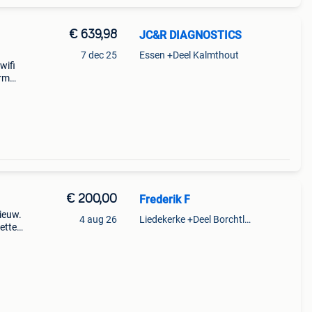
€ 639,98
JC&R DIAGNOSTICS
7 dec 25
Essen +Deel Kalmthout
wifi
erm
don
n het
€ 200,00
Frederik F
ieuw.
4 aug 26
Liedekerke +Deel Borchtlombeek
etten