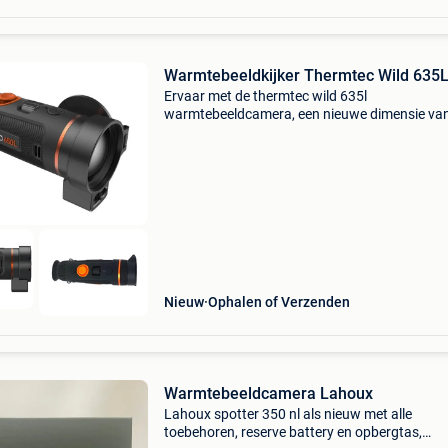
Warmtebeeldkijker Thermtec Wild 635
Ervaar met de thermtec wild 635l
warmtebeeldcamera, een nieuwe dimensie va
nauwkeurige observatie. Dit uiterst gevoelige
warmtebeeldapparaat, uitgerust met een
innovatieve laser rangefinder (lrf), bi
Nieuw
Ophalen of Verzenden
Warmtebeeldcamera Lahoux
Lahoux spotter 350 nl als nieuw met alle
toebehoren, reserve battery en opbergtas,