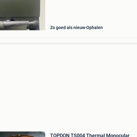
nieuwprijs 1660 eu
Zo goed als nieuw
Ophalen
TOPDON TS004 Thermal Monocular