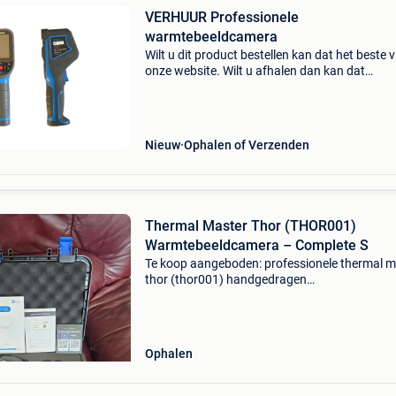
VERHUUR Professionele
warmtebeeldcamera
Wilt u dit product bestellen kan dat het beste v
onze website. Wilt u afhalen dan kan dat
aangevinkt worden bij het afrekenen en nemen
contact met u op over het maken van een afh
datum en tij
Nieuw
Ophalen of Verzenden
Thermal Master Thor (THOR001)
Warmtebeeldcamera – Complete S
Te koop aangeboden: professionele thermal m
thor (thor001) handgedragen
warmtebeeldcamera. Het apparaat is gloedn
en nooit gebruikt (enkel opgestart om de werk
controleren voor de foto&
Ophalen