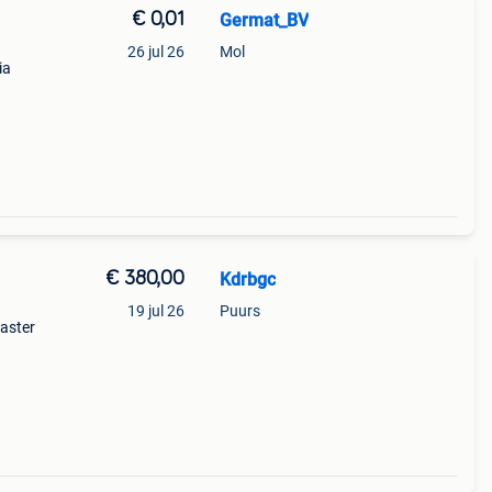
€ 0,01
Germat_BV
26 jul 26
Mol
ia
 wij
aal
€ 380,00
Kdrbgc
19 jul 26
Puurs
aster
ieuw
ing te