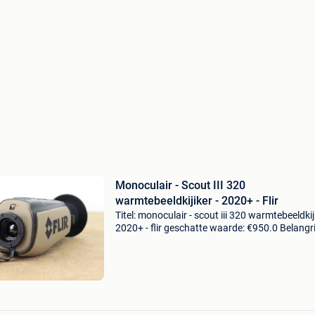
Monoculair - Scout III 320
warmtebeeldkijiker - 2020+ - Flir
Titel: monoculair - scout iii 320 warmtebeeldkiji
2020+ - flir geschatte waarde: €950.0 Belangri
winnende biedingen zijn exclusief 9%
koperbescherming + €3 flir scout iii 320 warm