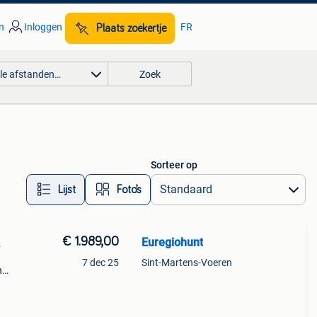
n
Inloggen
FR
Plaats zoekertje
lle afstanden…
Zoek
Sorteer op
Lijst
Foto’s
€ 1.989,00
Euregiohunt
L
7 dec 25
Sint-Martens-Voeren
n