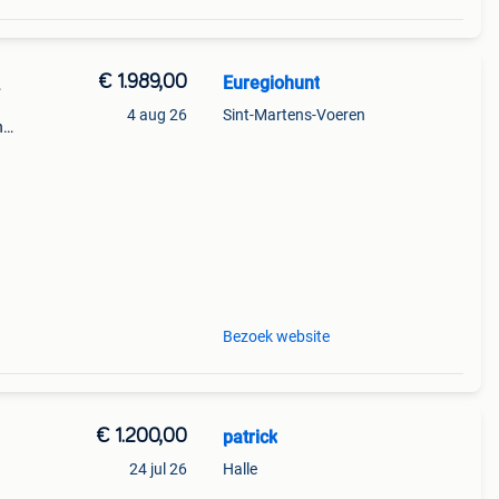
€ 1.989,00
Euregiohunt
L
4 aug 26
Sint-Martens-Voeren
n
Bezoek website
€ 1.200,00
patrick
24 jul 26
Halle