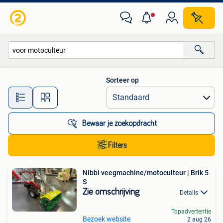
Alle categorieën…
Sorteer op
Alle afstanden…
Bewaar je zoekopdracht
Filters
Nibbi veegmachine/motoculteur | Brik 5
S
Zie omschrijving
Details
Topadvertentie
Bezoek website
2 aug 26