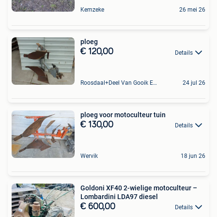
Kemzeke
26 mei 26
ploeg
€ 120,00
Details
Roosdaal+Deel Van Gooik En Sint-Kwintens-Lennik
24 jul 26
ploeg voor motoculteur tuin
€ 130,00
Details
Wervik
18 jun 26
Goldoni XF40 2-wielige motoculteur –
Lombardini LDA97 diesel
€ 600,00
Details