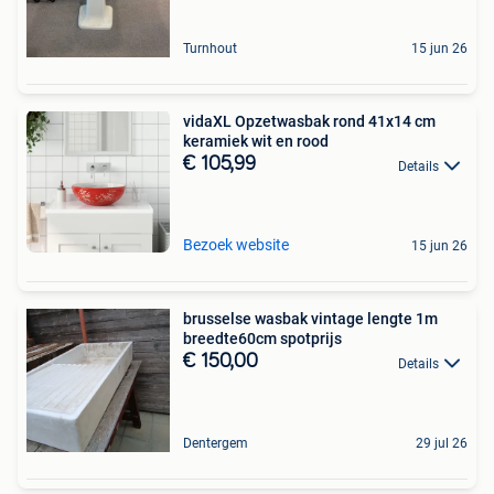
Turnhout
15 jun 26
vidaXL Opzetwasbak rond 41x14 cm
keramiek wit en rood
€ 105,99
Details
Bezoek website
15 jun 26
brusselse wasbak vintage lengte 1m
breedte60cm spotprijs
€ 150,00
Details
Dentergem
29 jul 26