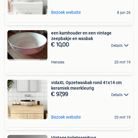
Bezoek website
8 jun 26
een kamhouder en een vintage
zeepbakje en wasbak
€ 10,00
Details
Hensies
20 mrt 19
vidaXL Opzetwasbak rond 41x14 cm
keramiek meerkleurig
€ 97,99
Details
Bezoek website
20 mrt 19
Vintage toiletgarnituur