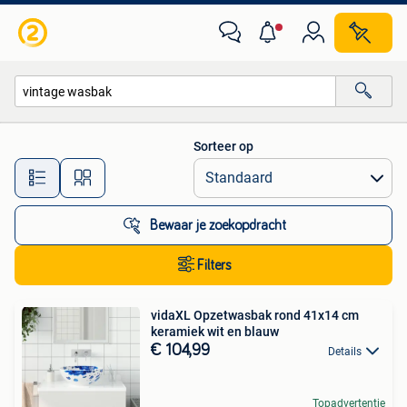
Alle categorieën…
Sorteer op
Alle afstanden…
Bewaar je zoekopdracht
Filters
vidaXL Opzetwasbak rond 41x14 cm
keramiek wit en blauw
€ 104,99
Details
Topadvertentie