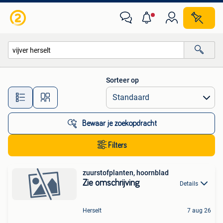
Alle categorieën…
Sorteer op
Alle afstanden…
Bewaar je zoekopdracht
Filters
zuurstofplanten, hoornblad
Zie omschrijving
Details
Herselt
7 aug 26