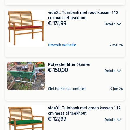
vidaXL Tuinbank met rood kussen 112
cm massief teakhout
€ 131,99
Details
Bezoek website
7 mei 26
Polyester filter 5kamer
€ 150,00
Details
Sint-Katherina-Lombeek
9 jun 26
vidaXL Tuinbank met groen kussen 112
cm massief teakhout
€ 127,99
Details