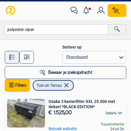
Tuin en Terras
Sorteer op
Alle afstanden…
Bewaar je zoekopdracht
Filters
Tuin en Terras
Osaka 3 kamerfilter XXL 25.000 met
deksel *BLACK EDITION*
€ 1.525,00
Details
Topadvertentie
Bezoek website
24 jul 26