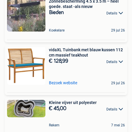
Zonnebescherming 4.5 x 3.5 m – heel
goede. staat -als nieuw
Bieden
Details
Koekelare
29 jul 26
vidaXL Tuinbank met blauw kussen 112
cm massief teakhout
€ 128,99
Details
Bezoek website
29 jul 26
Kleine vijver uit polyester
€ 45,00
Details
Rekem
7 mei 26