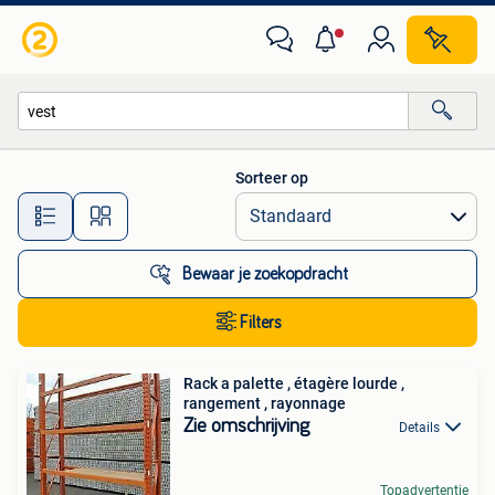
Alle categorieën…
Sorteer op
Alle afstanden…
Bewaar je zoekopdracht
Filters
Rack a palette , étagère lourde ,
rangement , rayonnage
Zie omschrijving
Details
Topadvertentie