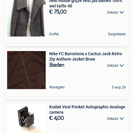
heel mooie grijze vest jas dames 100%
wol taille 40
€ 75,00
Details
Duffel
Eergisteren
Nike FC Barcelona x Cactus Jack Retro
Zip Anthem Jacket Brow
Bieden
Details
Waregem
5 aug 26
Kodak Vest Pocket Autographic Analoge
camera
€ 4,00
Details