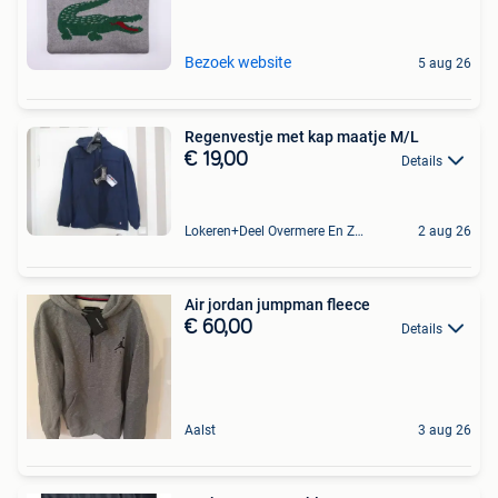
Bezoek website
5 aug 26
Regenvestje met kap maatje M/L
€ 19,00
Details
Lokeren+Deel Overmere En Zele
2 aug 26
Air jordan jumpman fleece
€ 60,00
Details
Aalst
3 aug 26