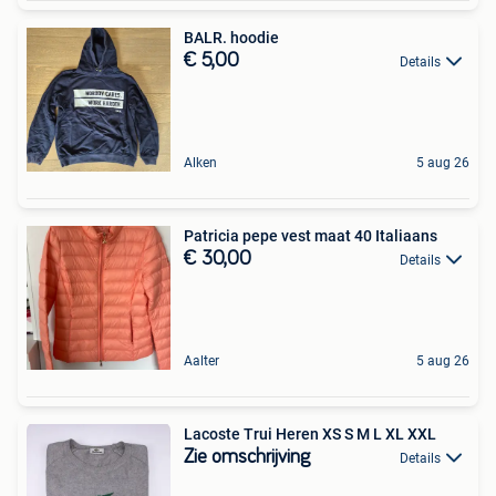
BALR. hoodie
€ 5,00
Details
Alken
5 aug 26
Patricia pepe vest maat 40 Italiaans
€ 30,00
Details
Aalter
5 aug 26
Lacoste Trui Heren XS S M L XL XXL
Zie omschrijving
Details