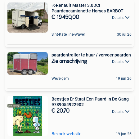
🐴Renault Master 3.0DCI
Paardencamionette Horses BARBOT
€ 19.450,00
Details
Sint-Katelijne-Waver
30 jul 26
paardentrailer te huur / vervoer paarden
Zie omschrijving
Details
Wevelgem
19 jun 26
Beestjes Er Staat Een Paard In De Gang
9789054922902
€ 20,70
Details
Bezoek website
19 jun 26