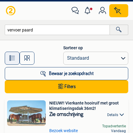
Alle categorieën…
Sorteer op
Alle afstanden…
Bewaar je zoekopdracht
Filters
NIEUW!! Vierkante hooiruif met groot
klimatiseringsdak 36m2!
Zie omschrijving
Details
Topadvertentie
Bezoek website
Vandaag