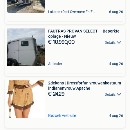
Lokeren+Deel Overmere En Zele
6 aug 26
FAUTRAS PROVAN SELECT — Beperkte
oplage - Nieuw
€ 10.990,00
Details
Altlinster
4 aug 26
2dekans | Dressforfun vrouwenkostuum
indianenvrouw Apache
€ 24,29
Details
Bezoek website
4 aug 26