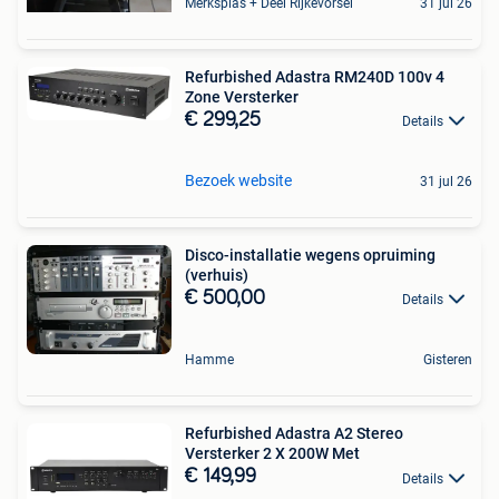
Merksplas + Deel Rijkevorsel
31 jul 26
Refurbished Adastra RM240D 100v 4
Zone Versterker
€ 299,25
Details
Bezoek website
31 jul 26
Disco-installatie wegens opruiming
(verhuis)
€ 500,00
Details
Hamme
Gisteren
Refurbished Adastra A2 Stereo
Versterker 2 X 200W Met
€ 149,99
Details