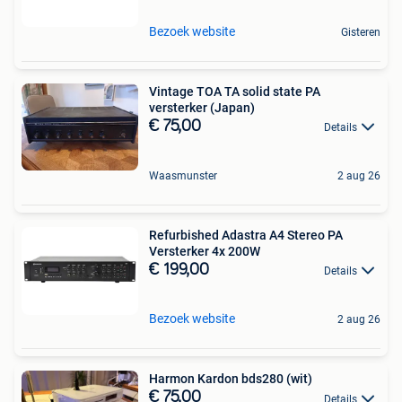
Bezoek website
Gisteren
Vintage TOA TA solid state PA
versterker (Japan)
€ 75,00
Details
Waasmunster
2 aug 26
Refurbished Adastra A4 Stereo PA
Versterker 4x 200W
€ 199,00
Details
Bezoek website
2 aug 26
Harmon Kardon bds280 (wit)
€ 75,00
Details