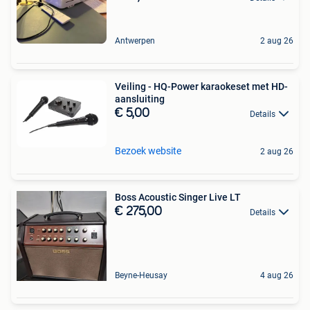
Antwerpen
2 aug 26
Veiling - HQ-Power karaokeset met HD-
aansluiting
€ 5,00
Details
Bezoek website
2 aug 26
Boss Acoustic Singer Live LT
€ 275,00
Details
Beyne-Heusay
4 aug 26