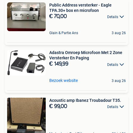
Public Address versterker - Eagle
TPA.30+ box en microfoon
€ 70,00
Details
Glain & Partie Ans
3 aug 26
Adastra Omroep Microfoon Met 2 Zone
Versterker En Paging
€ 149,99
Details
Bezoek website
3 aug 26
Acoustic amp Ibanez Troubadour T35.
€ 99,00
Details