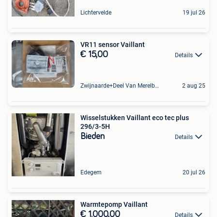
Lichtervelde
19 jul 26
VR11 sensor Vaillant
€ 15,00
Details
Zwijnaarde+Deel Van Merelbeke
2 aug 25
Wisselstukken Vaillant eco tec plus
296/3-5H
Bieden
Details
Edegem
20 jul 26
Warmtepomp Vaillant
€ 1.000,00
Details