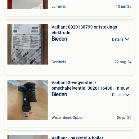
Lummen
13 jun 26
Vaillant 0020130799 ontstekings
elektrode
Bieden
Details
Geetbets
22 aug 24
Vaillant 3-wegventiel /
omschakelventiel 0020116436 – nieuw
Bieden
Details
Wezembeek-Oppem
26 jul 26
Vaillant - gasketel + boiler