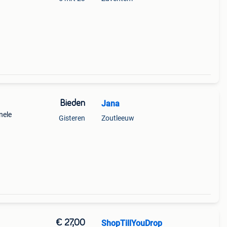
Bieden
Jana
nele
Gisteren
Zoutleeuw
€ 27,00
ShopTillYouDrop