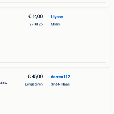
€ 14,00
Ulysse
0
27 jul 25
Mons
€ 45,00
darren112
kras,
Eergisteren
Sint-Niklaas