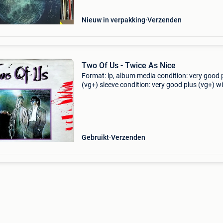
Nieuw in verpakking
Verzenden
Two Of Us - Twice As Nice
Format: lp, album media condition: very good 
(vg+) sleeve condition: very good plus (vg+) w
ois. Sleeve vg+++. Has traces of playback, but
sounds awesome. Coming from a private colle
with
Gebruikt
Verzenden