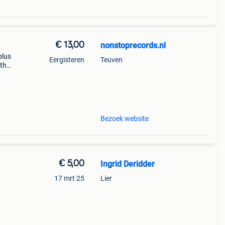
€ 13,00
nonstoprecords.nl
plus
Eergisteren
Teuven
ith
ction
Bezoek website
€ 5,00
Ingrid Deridder
17 mrt 25
Lier