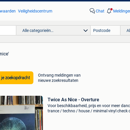
waarden
Veiligheidscentrum
Chat
Meldinge
Alle categorieën…
A
nice'
Ontvang meldingen van
 je zoekopdracht
nieuwe zoekresultaten
Twice As Nice - Overture
Voor beschikbaarheid, prijs en voor meer danc
trance / techno / house / minimal vinyl check 
link in de advertentie of gebruik de website bu
Happy digging!