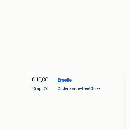
€ 10,00
Emelie
25 apr 26
Oudenaarde+Deel Ooike