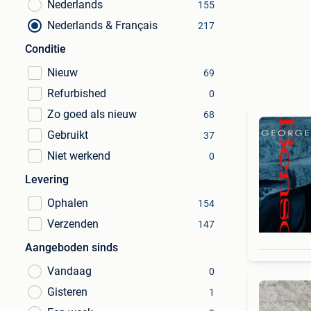
Nederlands
155
Nederlands & Français
217
Conditie
Nieuw
69
Refurbished
0
Zo goed als nieuw
68
Gebruikt
37
Niet werkend
0
Levering
Ophalen
154
Verzenden
147
Aangeboden sinds
Vandaag
0
Gisteren
1