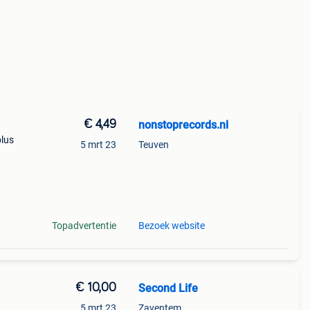
€ 4,49
nonstoprecords.nl
plus
5 mrt 23
Teuven
er
uk
Topadvertentie
Bezoek website
€ 10,00
Second Life
5 mrt 23
Zaventem