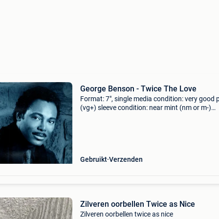
George Benson - Twice The Love
Format: 7", single media condition: very good 
(vg+) sleeve condition: near mint (nm or m-)
promotional copy. Very nice copy. Label: warn
bros. Records,warner bros. Records country: 
rele
Gebruikt
Verzenden
Zilveren oorbellen Twice as Nice
Zilveren oorbellen twice as nice