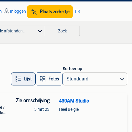
n
Inloggen
FR
Plaats zoekertje
lle afstanden…
Zoek
Sorteer op
Lijst
Foto’s
Zie omschrijving
430AM Studio
e /
5 mrt 23
Heel België
de
tton.