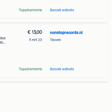
Topadvertentie
Bezoek website
€ 13,00
nonstoprecords.nl
plus
5 mrt 23
Teuven
ith
ction
Topadvertentie
Bezoek website