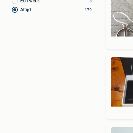
Een week
8
Altijd
179