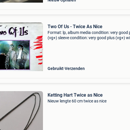
Nieuw
Ophalen
Two Of Us - Twice As Nice
Format: lp, album media condition: very good 
(vg+) sleeve condition: very good plus (vg+) w
ois. Sleeve vg+++. Has traces of playback, but
sounds awesome. Coming from a private colle
with
Gebruikt
Verzenden
Ketting Hart Twice as Nice
Nieuw lengte 60 cm twice as nice