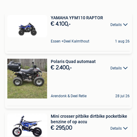
YAMAHA YFM110 RAPTOR
€ 4.100,-
Details
Essen +Deel Kalmthout
1 aug 26
Polaris Quad automaat
€ 2.400,-
Details
Arendonk & Deel Retie
28 jul 26
Mini crosser pitbike dirtbike pocketbike
benzine of op accu
€ 295,00
Details