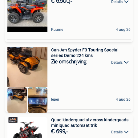
€ 6.500,-
Details
Kuurne
4 aug 26
Can-Am Spyder F3 Touring Special
series Demo 224 kms
Zie omschrijving
Details
Ieper
4 aug 26
Quad kinderquad atv cross kinderquads
miniquad automaat trik
€ 699,-
Details