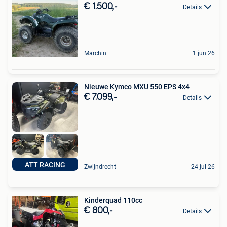
€ 1.500,-
Details
Marchin
1 jun 26
Nieuwe Kymco MXU 550 EPS 4x4
€ 7.099,-
Details
ATT RACING
Zwijndrecht
24 jul 26
Kinderquad 110cc
€ 800,-
Details