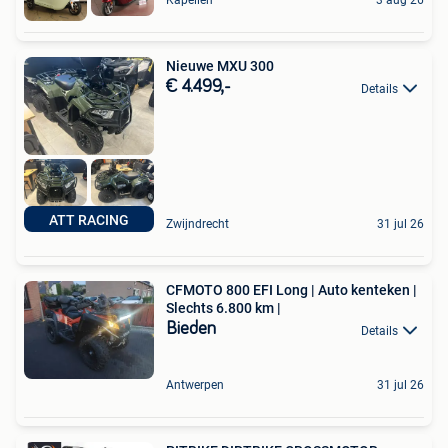
Kapellen
3 aug 26
Nieuwe MXU 300
€ 4.499,-
Details
ATT RACING
Zwijndrecht
31 jul 26
CFMOTO 800 EFI Long | Auto kenteken |
Slechts 6.800 km |
Bieden
Details
Antwerpen
31 jul 26