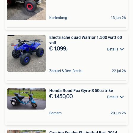
Kortenberg
13 jun 26
Electrische quad Warrior 1.500 watt 60
volt
€ 1.099,-
Details
Zoersel & Deel Brecht
22 jul 26
Honda Road Fox Gyro-S 50cc trike
€ 1.450,00
Details
Bornem
20 jun 26
Can Am Spyder St Limited Bwj. 2014