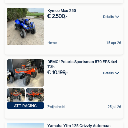
Kymco Mxu 250
€ 2.500,-
Details
Herne
15 apr 26
DEMO! Polaris Sportsman 570 EPS 4x4
T3b
€ 10.199,-
Details
ATT RACING
Zwijndrecht
25 jul 26
Yamaha Yfm 125 Grizzly Automaat