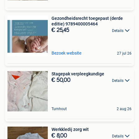
Gezondheidsrecht toegepast (derde
editie) 9789400005464
€ 25,45
Details
Bezoek website
27 jul 26
Stagepak verpleegkundige
€ 50,00
Details
Turnhout
2 aug 26
Werkkledij zorg wit
€ 8,00
Details