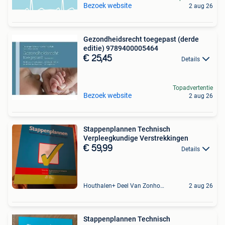
Bezoek website
2 aug 26
Gezondheidsrecht toegepast (derde
editie) 9789400005464
€ 25,45
Details
Topadvertentie
Bezoek website
2 aug 26
Stappenplannen Technisch
Verpleegkundige Verstrekkingen
€ 59,99
Details
Houthalen+ Deel Van Zonhoven En Zolder
2 aug 26
Stappenplannen Technisch