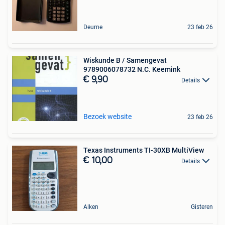
Deurne
23 feb 26
Wiskunde B / Samengevat
9789006078732 N.C. Keemink
€ 9,90
Details
Bezoek website
23 feb 26
Texas Instruments TI-30XB MultiView
€ 10,00
Details
Alken
Gisteren