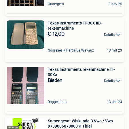
Oudergem
3 nov 25
Texas Instruments TI-30X IIB-
rekenmachine
€ 12,00
Details
Gosselies + Partie De Wayaux
13 mrt 23
Texas Instruments rekenmachine TI-
30Xa
Bieden
Details
Buggenhout
13 dec 24
Samengevat Wiskunde B Vwo / Vwo
9789006078800 P. Thiel