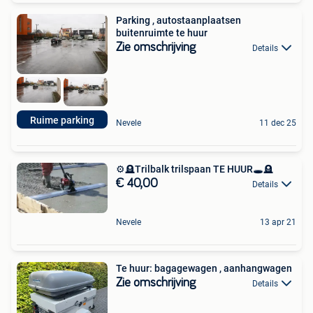
Parking , autostaanplaatsen
buitenruimte te huur
Zie omschrijving
Details
Ruime parking
Nevele
11 dec 25
⚙️🪦Trilbalk trilspaan TE HUUR🕳🪦
€ 40,00
Details
Nevele
13 apr 21
Te huur: bagagewagen , aanhangwagen
Zie omschrijving
Details