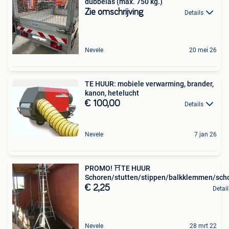
dubbelas (max. 750 kg.)
Zie omschrijving
Details
Nevele
20 mei 26
TE HUUR: mobiele verwarming, brander,
kanon, hetelucht
€ 100,00
Details
Nevele
7 jan 26
PROMO! ⛩TE HUUR
Schoren/stutten/stippen/balkklemmen/sc
€ 2,25
Detail
Nevele
28 mrt 22