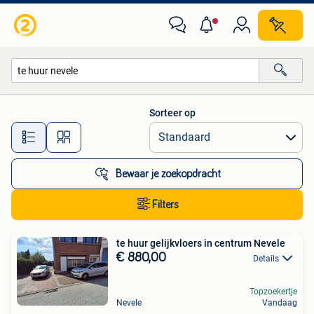
Alle categorieën…
Sorteer op
Alle afstanden…
Bewaar je zoekopdracht
Filters
te huur gelijkvloers in centrum Nevele
€ 880,00
Details
Topzoekertje
Nevele
Vandaag