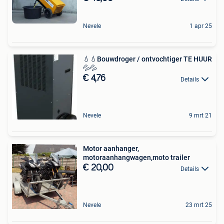
Nevele
1 apr 25
💧💧Bouwdroger / ontvochtiger TE HUUR
💦💦
€ 4,76
Details
Nevele
9 mrt 21
Motor aanhanger,
motoraanhangwagen,moto trailer
€ 20,00
Details
Nevele
23 mrt 25