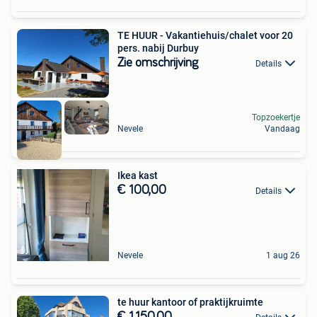
TE HUUR - Vakantiehuis/chalet voor 20
pers. nabij Durbuy
Zie omschrijving
Details
Topzoekertje
Nevele
Vandaag
Ikea kast
€ 100,00
Details
Nevele
1 aug 26
te huur kantoor of praktijkruimte
€ 1.150,00