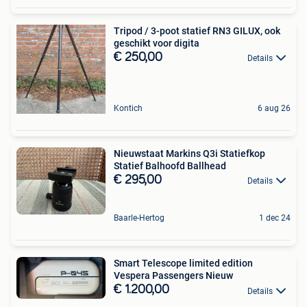
Tripod / 3-poot statief RN3 GILUX, ook
geschikt voor digita
€ 250,00
Details
Kontich
6 aug 26
Nieuwstaat Markins Q3i Statiefkop
Statief Balhoofd Ballhead
€ 295,00
Details
Baarle-Hertog
1 dec 24
Smart Telescope limited edition
Vespera Passengers Nieuw
€ 1.200,00
Details