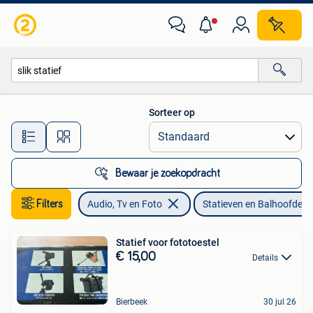
Fotografie | Statieven en Balhoofden
Sorteer op
Alle afstanden…
Bewaar je zoekopdracht
Filters
Audio, Tv en Foto
Statieven en Balhoofden
Statief voor fototoestel
€ 15,00
Details
Bierbeek
30 jul 26