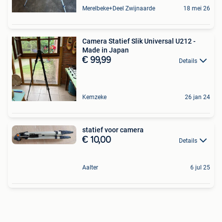
Merelbeke+Deel Zwijnaarde
18 mei 26
Camera Statief Slik Universal U212 -
Made in Japan
€ 99,99
Details
Kemzeke
26 jan 24
statief voor camera
€ 10,00
Details
Aalter
6 jul 25