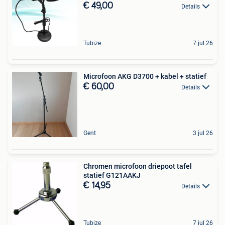
€ 49,00
Details
Tubize
7 jul 26
Microfoon AKG D3700 + kabel + statief
€ 60,00
Details
Gent
3 jul 26
Chromen microfoon driepoot tafel
statief G121AAKJ
€ 14,95
Details
Tubize
7 jul 26