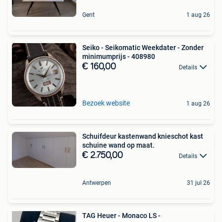
Gent
1 aug 26
Seiko - Seikomatic Weekdater - Zonder
minimumprijs - 408980
€ 160,00
Details
Bezoek website
1 aug 26
Schuifdeur kastenwand knieschot kast
schuine wand op maat.
€ 2.750,00
Details
Antwerpen
31 jul 26
TAG Heuer - Monaco LS -