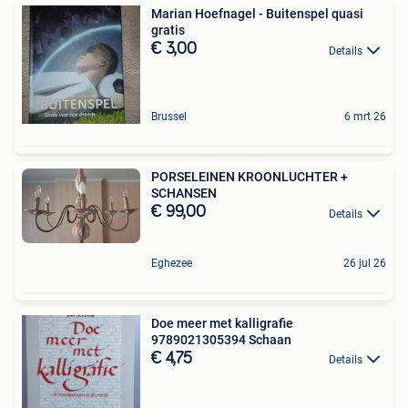
Marian Hoefnagel - Buitenspel quasi
gratis
€ 3,00
Details
Brussel
6 mrt 26
PORSELEINEN KROONLUCHTER +
SCHANSEN
€ 99,00
Details
Eghezee
26 jul 26
Doe meer met kalligrafie
9789021305394 Schaan
€ 4,75
Details