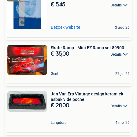
€ 5,45
Details
Bezoek website
3 aug 26
Skate Ramp - Mini EZ Ramp set 89900
€ 35,00
Details
Gent
27 jul 26
Jan Van Erp Vintage design keramiek
asbak vide poche
€ 28,00
Details
Langdorp
4 mei 26