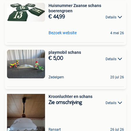
Huisnummer Zaanse schans
boerengroen
€ 44,99
Details
Bezoek website
4 mei 26
playmobil schans
€ 5,00
Details
Zedelgem
20 jul 26
Kroonluchter en schans
Zie omschrijving
Details
Ransart
26 jul 26