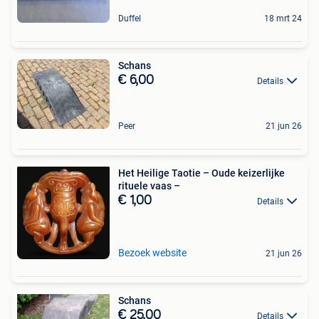
Duffel
18 mrt 24
Schans
€ 6,00
Details
Peer
21 jun 26
Het Heilige Taotie – Oude keizerlijke
rituele vaas –
€ 1,00
Details
Bezoek website
21 jun 26
Schans
€ 25,00
Details