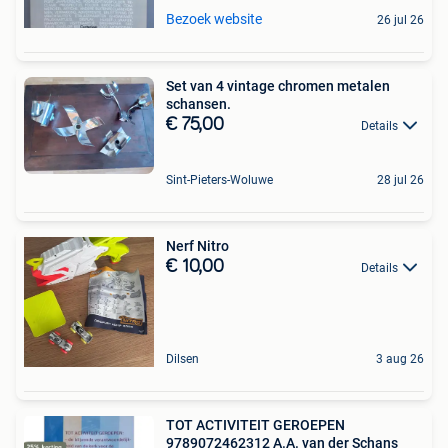
Bezoek website
26 jul 26
Set van 4 vintage chromen metalen
schansen.
€ 75,00
Details
Sint-Pieters-Woluwe
28 jul 26
Nerf Nitro
€ 10,00
Details
Dilsen
3 aug 26
TOT ACTIVITEIT GEROEPEN
9789072462312 A.A. van der Schans