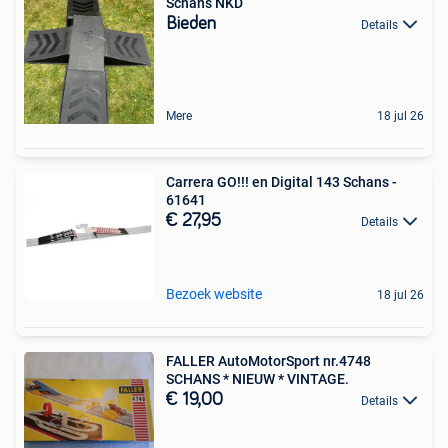
Schans NKD
Bieden
Details
Mere
18 jul 26
Carrera GO!!! en Digital 143 Schans -
61641
€ 27,95
Details
Bezoek website
18 jul 26
FALLER AutoMotorSport nr.4748
SCHANS * NIEUW * VINTAGE.
€ 19,00
Details