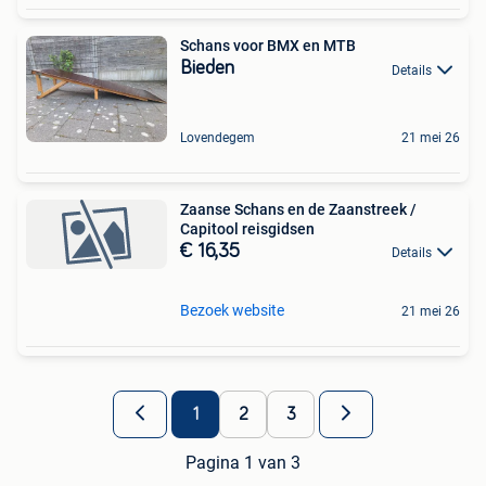
Schans voor BMX en MTB
Bieden
Details
Lovendegem
21 mei 26
Zaanse Schans en de Zaanstreek /
Capitool reisgidsen
€ 16,35
Details
Bezoek website
21 mei 26
1
2
3
Pagina 1 van 3