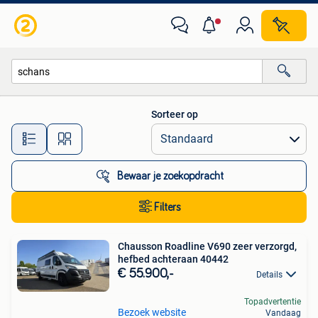
Alle categorieën…
Sorteer op
Alle afstanden…
Bewaar je zoekopdracht
Filters
Chausson Roadline V690 zeer verzorgd,
hefbed achteraan 40442
€ 55.900,-
Details
Topadvertentie
Bezoek website
Vandaag