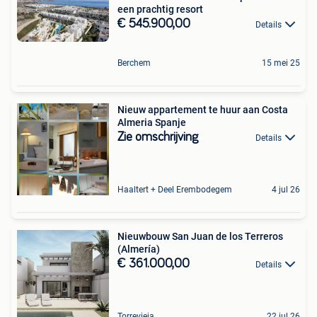
een prachtig resort
€ 545.900,00
Details
Berchem
15 mei 25
Nieuw appartement te huur aan Costa
Almeria Spanje
Zie omschrijving
Details
Haaltert + Deel Erembodegem
4 jul 26
Nieuwbouw San Juan de los Terreros
(Almería)
€ 361.000,00
Details
Torrevieja
22 jul 26