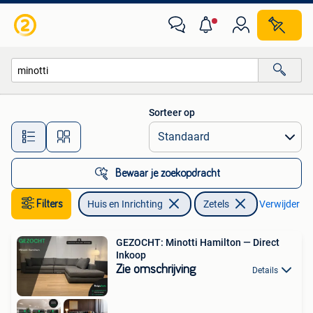
Zetels | Zetels
Sorteer op
Alle afstanden…
Bewaar je zoekopdracht
Filters
Huis en Inrichting
Zetels
Verwijder fil
GEZOCHT: Minotti Hamilton — Direct
Inkoop
Zie omschrijving
Details