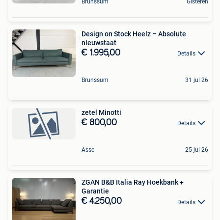
Brunssum
Gisteren
Design on Stock Heelz – Absolute
nieuwstaat
€ 1.995,00
Details
Brunssum
31 jul 26
zetel Minotti
€ 800,00
Details
Asse
25 jul 26
ZGAN B&B Italia Ray Hoekbank +
Garantie
€ 4.250,00
Details