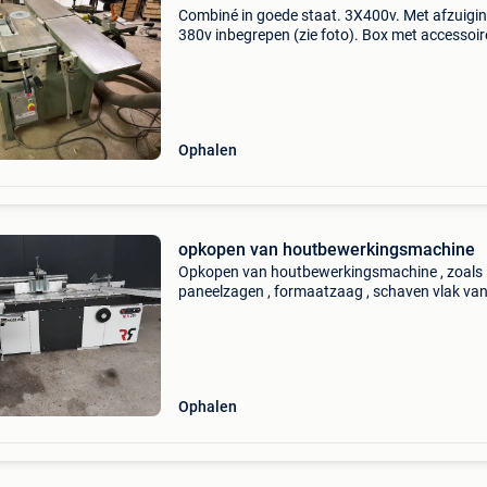
Combiné in goede staat. 3X400v. Met afzuigi
380v inbegrepen (zie foto). Box met accessoir
inbegrepen (zie foto). Onderdelen boekje aan
Eerste eigenaar.
Ophalen
opkopen van houtbewerkingsmachine
Opkopen van houtbewerkingsmachine , zoals
paneelzagen , formaatzaag , schaven vlak van
, combine enz,, houtbewerkingsmachines
,altendorf, scm ,robland . Felder , casadei caso
Ophalen