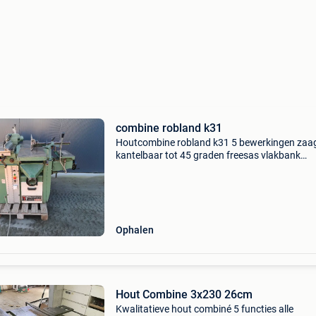
combine robland k31
Houtcombine robland k31 5 bewerkingen zaa
kantelbaar tot 45 graden freesas vlakbank
vandiktebank 380 v 4 motoren 4pk
Ophalen
Hout Combine 3x230 26cm
Kwalitatieve hout combiné 5 functies alle