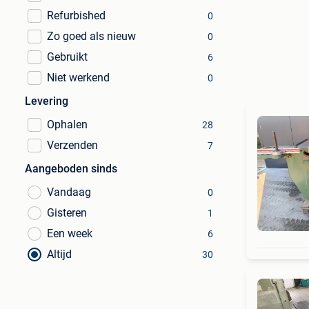
Refurbished
0
Zo goed als nieuw
0
Gebruikt
6
Niet werkend
0
Levering
Ophalen
28
Verzenden
7
Aangeboden sinds
Vandaag
0
Gisteren
1
Een week
6
Altijd
30