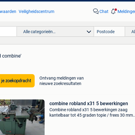
waarden
Veiligheidscentrum
Chat
Meldinge
Alle categorieën…
A
d combine'
Ontvang meldingen van
 je zoekopdracht
nieuwe zoekresultaten
combine robland x31 5 bewerkingen
Combine robland x31 5 bewerkingen zaag
kantelbaar tot 45 graden topie / frees 30 mm
vlakbank vandiktebank langgatboor 3 motore
x220 volt drijfkracht