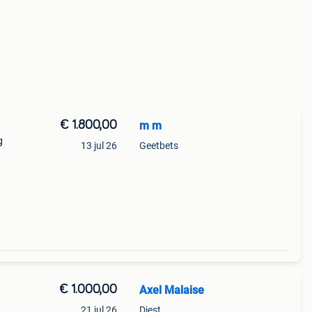
€ 1.800,00
m m
g
13 jul 26
Geetbets
€ 1.000,00
Axel Malaise
21 jul 26
Diest