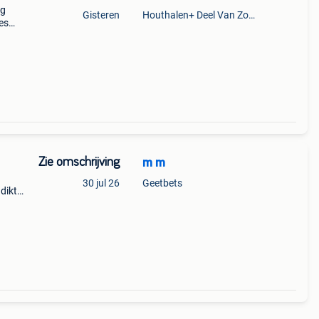
ng
Gisteren
Houthalen+ Deel Van Zonhoven En Zolder
es
wezig.
Zie omschrijving
m m
30 jul 26
Geetbets
dikte
line,