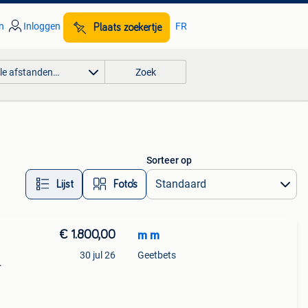
n
Inloggen
FR
Plaats zoekertje
lle afstanden…
Zoek
Sorteer op
Lijst
Foto’s
€ 1.800,00
m m
30 jul 26
Geetbets
n 3