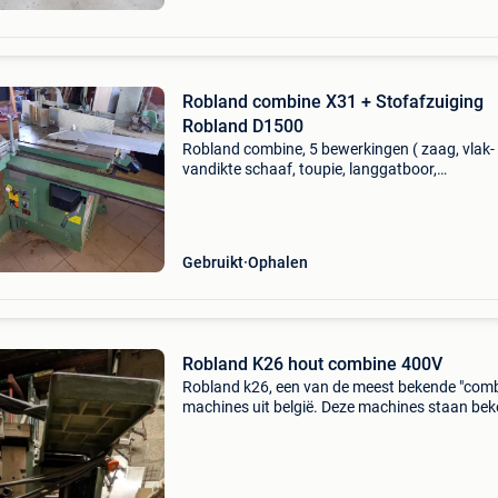
Robland combine X31 + Stofafzuiging
Robland D1500
Robland combine, 5 bewerkingen ( zaag, vlak-
vandikte schaaf, toupie, langgatboor,
pennewagen), schaafbreedte 31 cm, motoren 
gewicht ca 400kg diverse frezen, set extra
schaafmessen, freeskoppen,
Gebruikt
Ophalen
Robland K26 hout combine 400V
Robland k26, een van de meest bekende "comb
machines uit belgië. Deze machines staan be
om hun degelijkheid en zijn nog steeds erg gew
bij hobbyisten en professionals. Deze k26 is