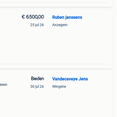
€ 6.500,00
Ruben janssens
25 jul 26
Anzegem
Bieden
Vandecaveye Jens
00mm
30 jul 26
Wingene
kt
ndikte