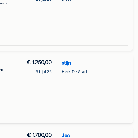
c..
snel
e
€ 1.250,00
stijn
en
31 jul 26
Herk-De-Stad
€ 1.700,00
Jos