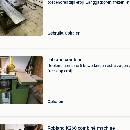
toebehoren zijn erbij. Langgatboren, frezen, et
Afstellen hoogte freestafel en toupie gaat erg 
en vlot. Heb destijds een robland gehad. Kan j
betreff
Gebruikt
Ophalen
robland combine
Robland combine 5 bewerkingen extra zagen 
freeskop erbij
Ophalen
Robland K260 combiné machine