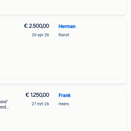
€ 2.500,00
Herman
26 apr 26
Ranst
220v,
€ 1.250,00
Frank
iné"
27 mrt 26
Heers
kend
ild