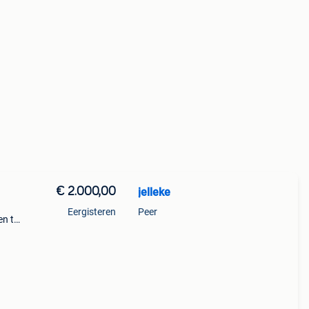
€ 2.000,00
jelleke
Eergisteren
Peer
en te