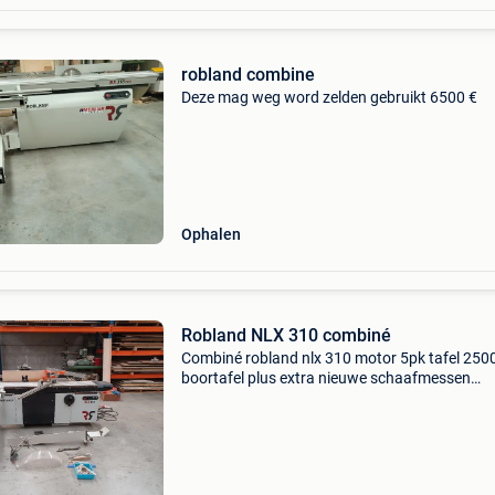
robland combine
Deze mag weg word zelden gebruikt 6500 €
Ophalen
Robland NLX 310 combiné
Combiné robland nlx 310 motor 5pk tafel 25
boortafel plus extra nieuwe schaafmessen
diameter freesas 30mm + schroeffrees geschi
voor zagen, met voorrits zaag, fresen, vlak-va
schaven en la