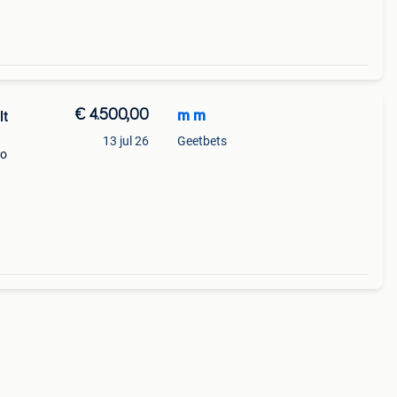
€ 4.500,00
m m
lt
13 jul 26
Geetbets
no