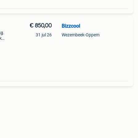
€ 850,00
Bizzcool
kg.
31 jul 26
Wezembeek-Oppem
k