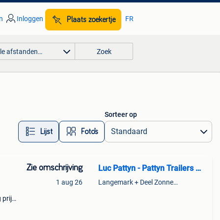
n
Inloggen
FR
Plaats zoekertje
lle afstanden…
Zoek
Sorteer op
Lijst
Foto’s
Zie omschrijving
Luc Pattyn - Pattyn Trailers BV Langemark
1 aug 26
Langemark + Deel Zonnebeke
 prijs
e-