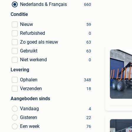
Nederlands & Français
660
Conditie
Nieuw
59
Refurbished
0
Zo goed als nieuw
63
Gebruikt
63
Niet werkend
0
Levering
Ophalen
348
Verzenden
18
Aangeboden sinds
Vandaag
4
Gisteren
22
Een week
76