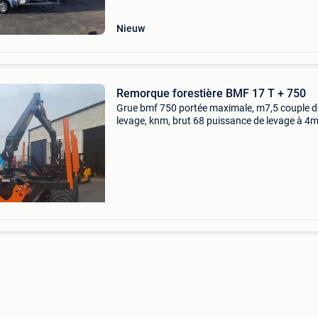
werkplaats:
Nieuw
Remorque forestière BMF 17 T + 750
Grue bmf 750 portée maximale, m7,5 couple d
levage, knm, brut 68 puissance de levage à 4
sans grappin et rotator = 1420 kg puissance 
levage à portée maximum sans grappin et rota
615 kg grapp