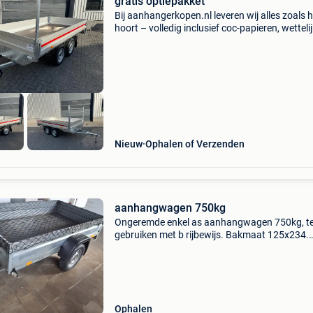
gratis optiepakket
Bij aanhangerkopen.nl leveren wij alles zoals h
hoort – volledig inclusief coc-papieren, wetteli
verplicht bij elke nieuwe aanhangwagen. Nu 
1050kg assen, maar wel in 750kg wetgeving.
extra
Nieuw
Ophalen of Verzenden
aanhangwagen 750kg
Ongeremde enkel as aanhangwagen 750kg, t
gebruiken met b rijbewijs. Bakmaat 125x234.
Verkeerd in goede gebruikte staat. Prijs 450eu
Ophalen