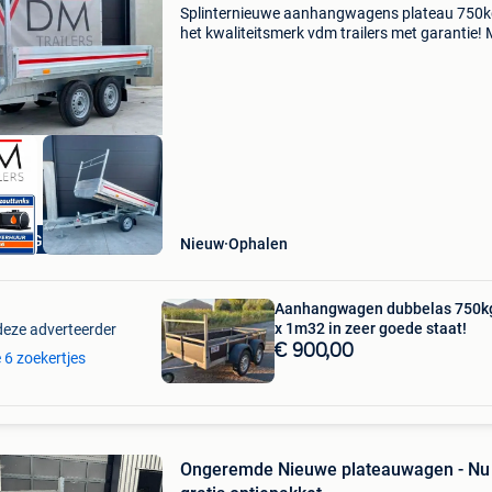
Splinternieuwe aanhangwagens plateau 750k
het kwaliteitsmerk vdm trailers met garantie! 
allemaal sterke knott assen= sterke kwaliteit 
comfort! Verkrijgbaar met/zonder loofnetten!
coc a
UW +GARANTIE
Nieuw
Ophalen
Aanhangwagen dubbelas 750k
x 1m32 in zeer goede staat!
deze adverteerder
€ 900,00
e 6 zoekertjes
Ongeremde Nieuwe plateauwagen - Nu