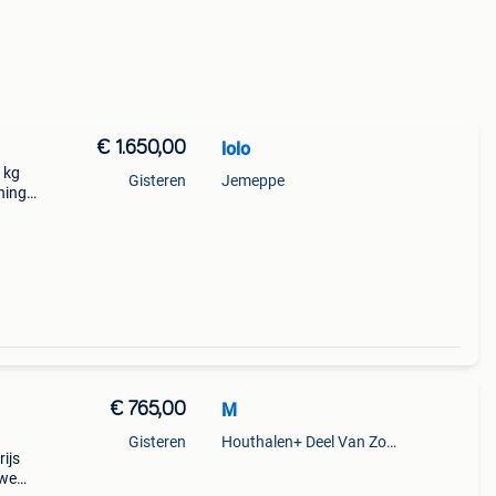
€ 1.650,00
lolo
 kg
Gisteren
Jemeppe
ning
€ 765,00
M
Gisteren
Houthalen+ Deel Van Zonhoven En Zolder
ijs
uwe