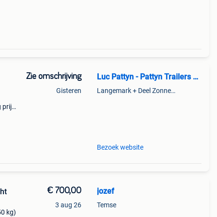
Zie omschrijving
Luc Pattyn - Pattyn Trailers BV Langemark
Gisteren
Langemark + Deel Zonnebeke
 prijs
e-
Bezoek website
€ 700,00
jozef
ht
3 aug 26
Temse
0 kg)