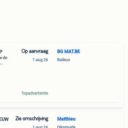
Op aanvraag
BG MAT.BE
HP
e de
1 aug 26
Baileux
m
de
tor =
Topadvertentie
Zie omschrijving
Matthieu
IEUW
1 aug 26
Diksmuide