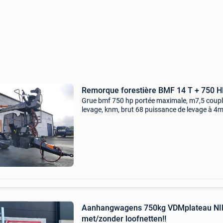
Remorque forestière BMF 14 T + 750 
Grue bmf 750 hp portée maximale, m7,5 coupl
levage, knm, brut 68 puissance de levage à 4
sans grappin et rotator = 1420 kg puissance 
levage à portée maximum sans grappin et rota
615 kg gr
Aanhangwagens 750kg VDMplateau N
met/zonder loofnetten!!