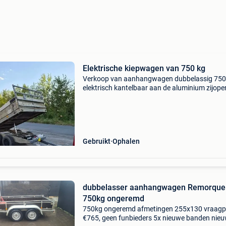
Elektrische kiepwagen van 750 kg
Verkoop van aanhangwagen dubbelassig 750
elektrisch kantelbaar aan de aluminium zijope
met identificatieplaatje (nieuw licht, nieuwe
elektrische hydraulische pomp + batterijen)
hoogzijtrailer i
Gebruikt
Ophalen
dubbelasser aanhangwagen Remorque
750kg ongeremd
750kg ongeremd afmetingen 255x130 vraagpr
€765, geen funbieders 5x nieuwe banden nie