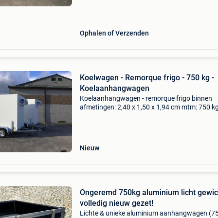
bodemplaat verlichtingen in orde
Ophalen of Verzenden
Koelwagen - Remorque frigo - 750 kg -
Koelaanhangwagen
Koelaanhangwagen - remorque frigo binnen
afmetingen: 2,40 x 1,50 x 1,94 cm mtm: 750 kg
op aanvraag: - chatbericht - tel: 0496146207 - 
mail: pattyntrailers@telenet.be - bezoek onze
werkplaats:
Nieuw
Ongeremd 750kg aluminium licht gewic
volledig nieuw gezet!
Lichte & unieke aluminium aanhangwagen (75