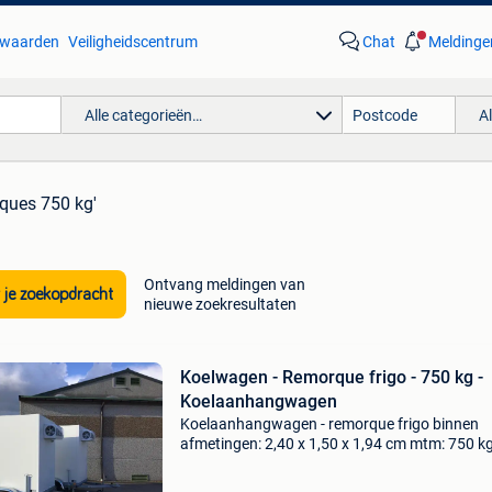
waarden
Veiligheidscentrum
Chat
Meldinge
Alle categorieën…
A
rques 750 kg'
Ontvang meldingen van
 je zoekopdracht
nieuwe zoekresultaten
Koelwagen - Remorque frigo - 750 kg -
Koelaanhangwagen
Koelaanhangwagen - remorque frigo binnen
afmetingen: 2,40 x 1,50 x 1,94 cm mtm: 750 kg
op aanvraag: - chatbericht - tel: 0496146207 - 
mail: pattyntrailers@telenet.be - bezoek onze