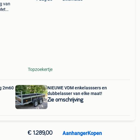
g van
Met
en
 Met
Topzoekertje
g 2m60
NIEUWE VDM enkelasssers en
dubbelasser van elke maat!
Zie omschrijving
€ 1.289,00
AanhangerKopen