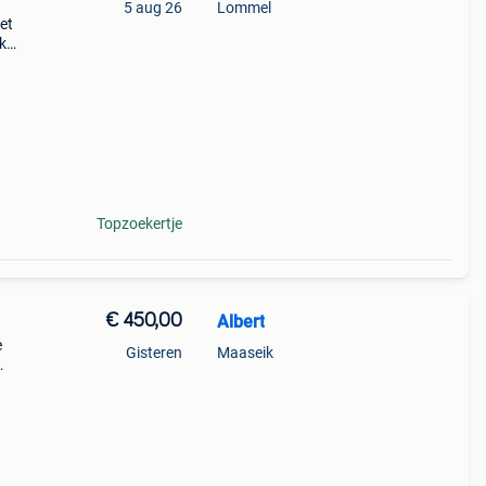
5 aug 26
Lommel
et
jk
met
 Dus
Topzoekertje
€ 450,00
Albert
e
Gisteren
Maaseik
ro.