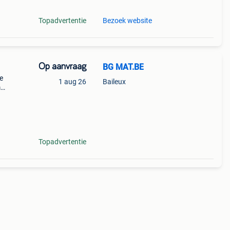
Topadvertentie
Bezoek website
Op aanvraag
BG MAT.BE
e
1 aug 26
Baileux
m
de
tor =
Topadvertentie