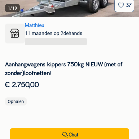
37
1
/
19
Matthieu
11 maanden op 2dehands
...
Aanhangwagens kippers 750kg NIEUW (met of
zonder)loofnetten!
€ 2.750,00
Ophalen
Chat