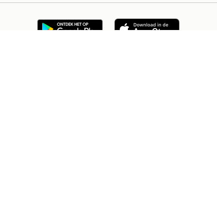
2dehands Zakelijk
Veilig en Succesvol
Help en info
Voorwaarden
Privacyverklaring
Cookiebeleid
Privacyvoorkeuren
Over 2dehands
Adevinta
Sitemap
2dehands is niet aansprakelijk voor (gevolg)schade die voortkomt
uit het gebruik van deze site, dan wel uit fouten of ontbrekende