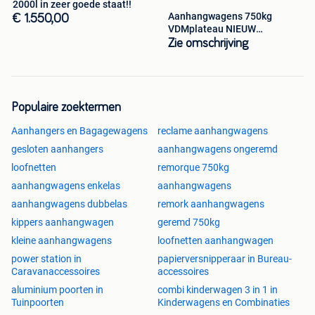
2000l in zeer goede staat!!
Bel ons vandaag nog op 📞 0470/89.56.56
Aanhangwagens 750kg
€ 1.550,00
Of stuur ons een mailtje aanhangwagens.bm@gmail.com
VDMplateau NIEUW
met/zonder loofnetten!!
Zie omschrijving
Populaire zoektermen
Aanhangers en Bagagewagens
reclame aanhangwagens
gesloten aanhangers
aanhangwagens ongeremd
loofnetten
remorque 750kg
aanhangwagens enkelas
aanhangwagens
aanhangwagens dubbelas
remork aanhangwagens
kippers aanhangwagen
geremd 750kg
kleine aanhangwagens
loofnetten aanhangwagen
power station in
papierversnipperaar in Bureau-
Caravanaccessoires
accessoires
aluminium poorten in
combi kinderwagen 3 in 1 in
Tuinpoorten
Kinderwagens en Combinaties