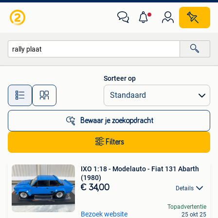
Alle categorieën…
Sorteer op
Alle afstanden…
Bewaar je zoekopdracht
Filters
IXO 1:18 - Modelauto - Fiat 131 Abarth
(1980)
€ 34,00
Details
Topadvertentie
Bezoek website
25 okt 25