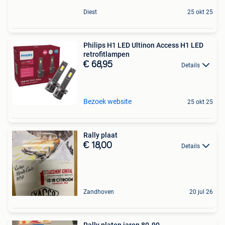
Diest
25 okt 25
Philips H1 LED Ultinon Access H1 LED
retrofitlampen
€ 68,95
Details
Bezoek website
25 okt 25
Rally plaat
€ 18,00
Details
Zandhoven
20 jul 26
Rally platen jaren 80-90