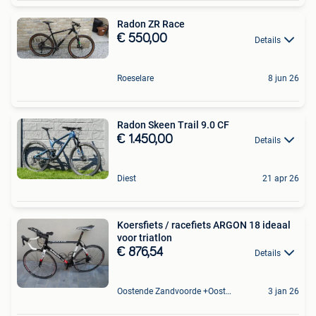
Radon ZR Race
€ 550,00
Details
Roeselare
8 jun 26
Radon Skeen Trail 9.0 CF
€ 1.450,00
Details
Diest
21 apr 26
Koersfiets / racefiets ARGON 18 ideaal
voor triatlon
€ 876,54
Details
Oostende Zandvoorde +Oostende
3 jan 26