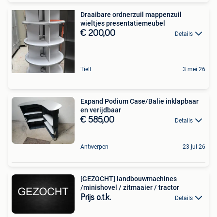
Draaibare ordnerzuil mappenzuil
wieltjes presentatiemeubel
€ 200,00
Details
Tielt
3 mei 26
Expand Podium Case/Balie inklapbaar
en verijdbaar
€ 585,00
Details
Antwerpen
23 jul 26
[GEZOCHT] landbouwmachines
/minishovel / zitmaaier / tractor
Prijs o.t.k.
Details