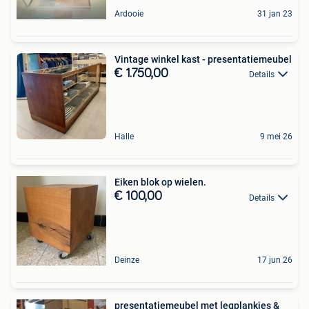
Ardooie
31 jan 23
Vintage winkel kast - presentatiemeubel
€ 1.750,00
Details
Halle
9 mei 26
Eiken blok op wielen.
€ 100,00
Details
Deinze
17 jun 26
presentatiemeubel met legplankjes &