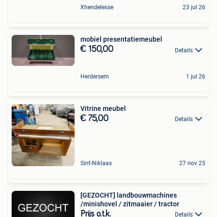
Xhendelesse
23 jul 26
mobiel presentatiemeubel
€ 150,00
Details
Herdersem
1 jul 26
Vitrine meubel
€ 75,00
Details
Sint-Niklaas
27 nov 25
[GEZOCHT] landbouwmachines
/minishovel / zitmaaier / tractor
Prijs o.t.k.
Details