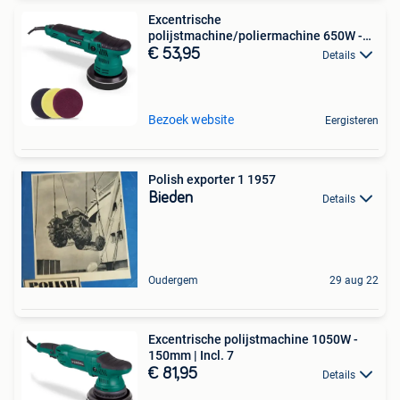
Excentrische
polijstmachine/poliermachine 650W -
125mm |
€ 53,95
Details
Bezoek website
Eergisteren
Polish exporter 1 1957
Bieden
Details
Oudergem
29 aug 22
Excentrische polijstmachine 1050W -
150mm | Incl. 7
€ 81,95
Details