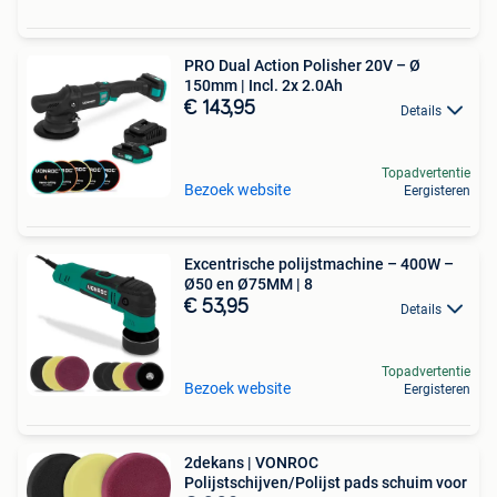
PRO Dual Action Polisher 20V – Ø
150mm | Incl. 2x 2.0Ah
€ 143,95
Details
Topadvertentie
Bezoek website
Eergisteren
Excentrische polijstmachine – 400W –
Ø50 en Ø75MM | 8
€ 53,95
Details
Topadvertentie
Bezoek website
Eergisteren
2dekans | VONROC
Polijstschijven/Polijst pads schuim voor