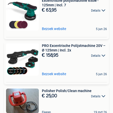
Excentrische polijstmachine 650w -
125mm | Incl. 7
€ 63,95
Details
Bezoek website
5 jun 26
PRO Excentrische Polijstmachine 20V –
Ø 125mm | Incl. 2x
€ 158,95
Details
Bezoek website
5 jun 26
Polisher Polish/Clean machine
€ 25,00
Details
Ekeren
19 mrt 26