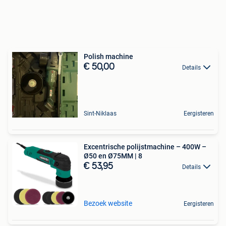
Polish machine
€ 50,00
Details
Sint-Niklaas
Eergisteren
Excentrische polijstmachine – 400W –
Ø50 en Ø75MM | 8
€ 53,95
Details
Bezoek website
Eergisteren