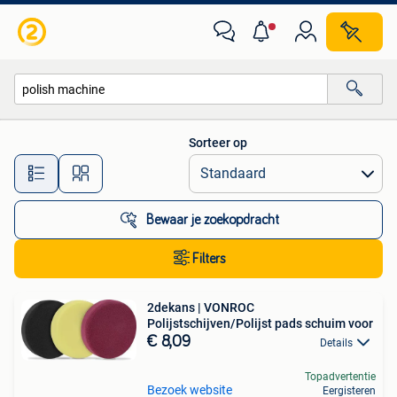
Alle categorieën…
Sorteer op
Alle afstanden…
Bewaar je zoekopdracht
Filters
2dekans | VONROC
Polijstschijven/Polijst pads schuim voor
€ 8,09
Details
Topadvertentie
Bezoek website
Eergisteren