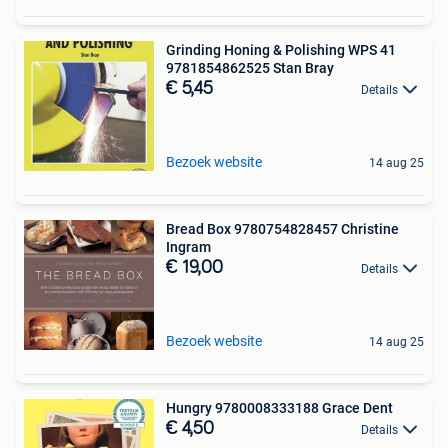
Grinding Honing & Polishing WPS 41
9781854862525 Stan Bray
€ 5,45
Details
Bezoek website
14 aug 25
Bread Box 9780754828457 Christine
Ingram
€ 19,00
Details
Bezoek website
14 aug 25
Hungry 9780008333188 Grace Dent
€ 4,50
Details