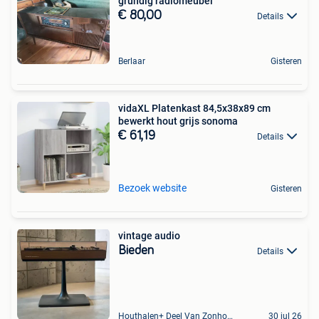
grundig radiomeubel
€ 80,00
Details
Berlaar
Gisteren
vidaXL Platenkast 84,5x38x89 cm
bewerkt hout grijs sonoma
€ 61,19
Details
Bezoek website
Gisteren
vintage audio
Bieden
Details
Houthalen+ Deel Van Zonhoven En Zolder
30 jul 26