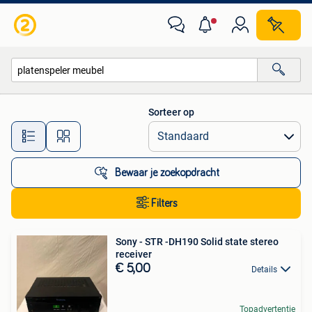
Alle categorieën…
Sorteer op
Alle afstanden…
Bewaar je zoekopdracht
Filters
Sony - STR -DH190 Solid state stereo
receiver
€ 5,00
Details
Topadvertentie