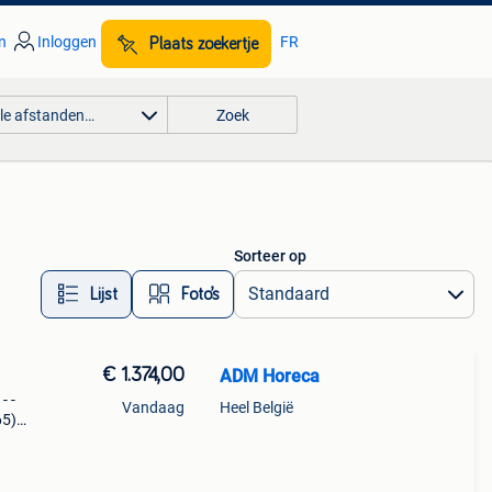
n
Inloggen
FR
Plaats zoekertje
lle afstanden…
Zoek
Sorteer op
Lijst
Foto’s
€ 1.374,00
ADM Horeca
 - -
Vandaag
Heel België
65)