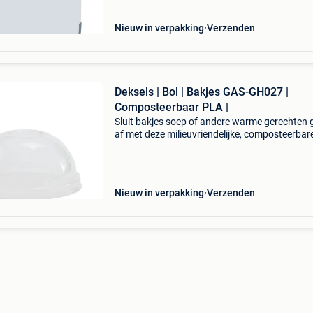
Nieuw in verpakking
Verzenden
Deksels | Bol | Bakjes GAS-GH027 |
Composteerbaar PLA |
Sluit bakjes soep of andere warme gerechten
af met deze milieuvriendelijke, composteerbar
deksels van vegware. Zo blijven ze langer war
ze helpen morsen voorkomen. Omdat ze gehe
composteer
Nieuw in verpakking
Verzenden