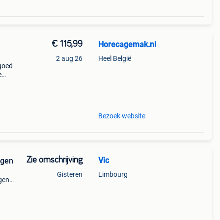
€ 115,99
Horecagemak.nl
2 aug 26
Heel België
 goed
e
m en
el
Bezoek website
Zie omschrijving
Vic
ngen
Gisteren
Limbourg
ngen
ng