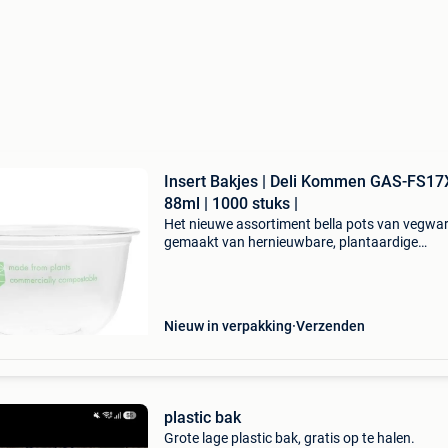
Insert Bakjes | Deli Kommen GAS-FS17X
88ml | 1000 stuks |
Het nieuwe assortiment bella pots van vegwar
gemaakt van hernieuwbare, plantaardige
materialen; wat betekent dat het na gebruik
commercieel composteerbaar is. Deze inzet v
g is een fantastisc
Nieuw in verpakking
Verzenden
plastic bak
Grote lage plastic bak, gratis op te halen.