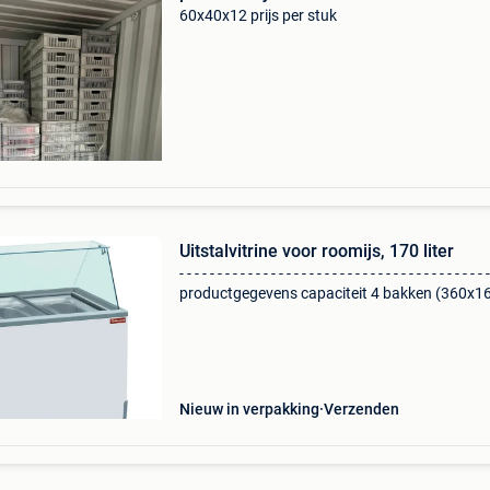
60x40x12 prijs per stuk
Uitstalvitrine voor roomijs, 170 liter
- - - - - - - - - - - - - - - - - - - - - - - - - - - - - - - - - - - - - - - - -
productgegevens capaciteit 4 bakken (360x1
recht glas. Interne verlichting. Doorzichtig
schuifdeksel. Thermosta
Nieuw in verpakking
Verzenden