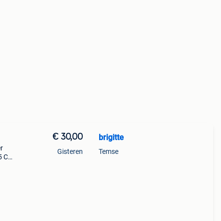
€ 30,00
brigitte
r
Gisteren
Temse
.5 Cm