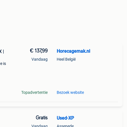
€ 137,99
Horecagemak.nl
 |
Vandaag
Heel België
e is
an 85
Topadvertentie
Bezoek website
Gratis
Used-XP
Vandaag
Assenede