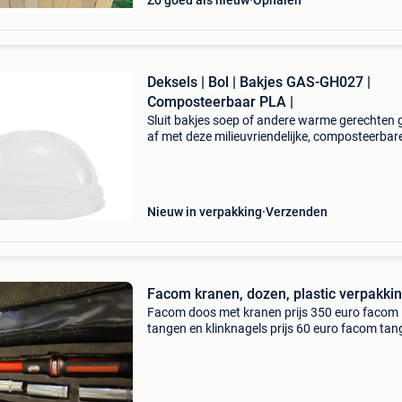
Zo goed als nieuw
Ophalen
Deksels | Bol | Bakjes GAS-GH027 |
Composteerbaar PLA |
Sluit bakjes soep of andere warme gerechten
af met deze milieuvriendelijke, composteerbar
deksels van vegware. Zo blijven ze langer war
ze helpen morsen voorkomen. Omdat ze gehe
composteer
Nieuw in verpakking
Verzenden
Facom kranen, dozen, plastic verpakki
Facom doos met kranen prijs 350 euro facom
tangen en klinknagels prijs 60 euro facom ta
en klinknagels prijs 60 euro speciale chassita
prijs 200 euro prijs 120 euro negen plastic
containers eetb