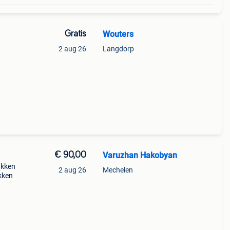
Gratis
Wouters
2 aug 26
Langdorp
€ 90,00
Varuzhan Hakobyan
akken
2 aug 26
Mechelen
akken