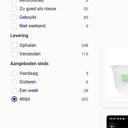
Refurbished
0
Zo goed als nieuw
52
Gebruikt
85
Niet werkend
0
Levering
Ophalen
248
Verzenden
113
Aangeboden sinds
Vandaag
3
Gisteren
6
Een week
28
Altijd
262