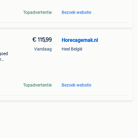
Topadvertentie
Bezoek website
€ 115,99
Horecagemak.nl
Vandaag
Heel België
 goed
e
m en
el
Topadvertentie
Bezoek website