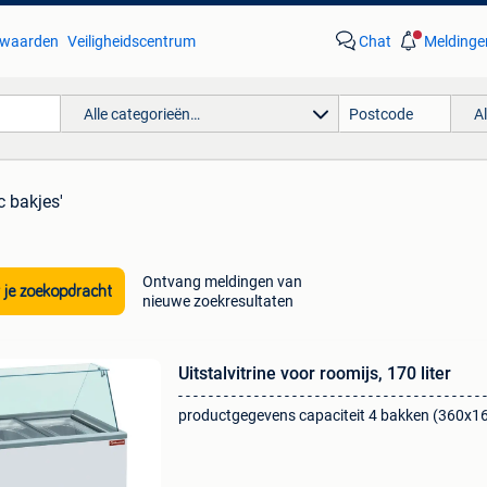
waarden
Veiligheidscentrum
Chat
Meldinge
Alle categorieën…
A
c bakjes'
Ontvang meldingen van
 je zoekopdracht
nieuwe zoekresultaten
Uitstalvitrine voor roomijs, 170 liter
- - - - - - - - - - - - - - - - - - - - - - - - - - - - - - - - - - - - - - - - -
productgegevens capaciteit 4 bakken (360x1
recht glas. Interne verlichting. Doorzichtig
schuifdeksel. Thermosta