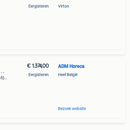
Eergisteren
Virton
€ 1.374,00
ADM Horeca
 - -
Eergisteren
Heel België
65)
Bezoek website