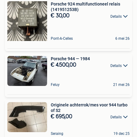
Porsche 924 multifunctioneel relais
(141951253B)
€ 30,00
Details
Pont-A-Celles
6 mei 26
Porsche 944 — 1984
€ 4.500,00
Details
Feluy
21 mei 26
Originele achterrok/mes voor 944 turbo
of S2
€ 695,00
Details
Seraing
19 dec 25