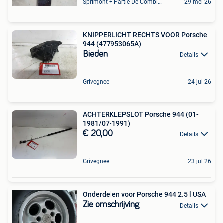
Sprimont + Partie De Comblain-Au-Pont
29 mei 26
KNIPPERLICHT RECHTS VOOR Porsche
944 (477953065A)
Bieden
Details
Grivegnee
24 jul 26
ACHTERKLEPSLOT Porsche 944 (01-
1981/07-1991)
€ 20,00
Details
Grivegnee
23 jul 26
Onderdelen voor Porsche 944 2.5 l USA
Zie omschrijving
Details