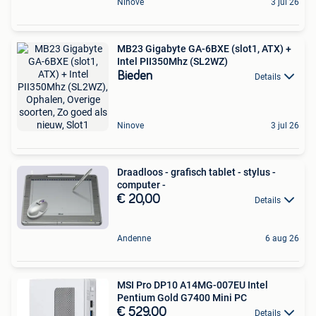
Ninove
3 jul 26
MB23 Gigabyte GA-6BXE (slot1, ATX) +
Intel PII350Mhz (SL2WZ)
Bieden
Details
Ninove
3 jul 26
Draadloos - grafisch tablet - stylus -
computer -
€ 20,00
Details
Andenne
6 aug 26
MSI Pro DP10 A14MG-007EU Intel
Pentium Gold G7400 Mini PC
€ 529,00
Details