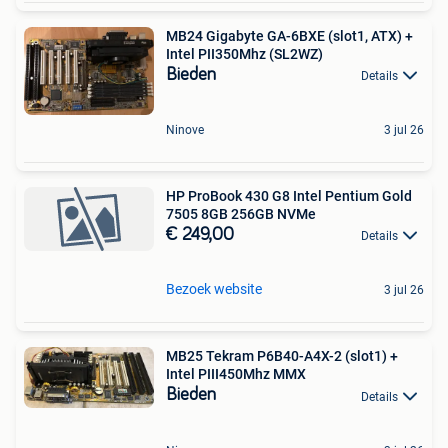
MB24 Gigabyte GA-6BXE (slot1, ATX) +
Intel PII350Mhz (SL2WZ)
Bieden
Details
Ninove
3 jul 26
HP ProBook 430 G8 Intel Pentium Gold
7505 8GB 256GB NVMe
€ 249,00
Details
Bezoek website
3 jul 26
MB25 Tekram P6B40-A4X-2 (slot1) +
Intel PIII450Mhz MMX
Bieden
Details