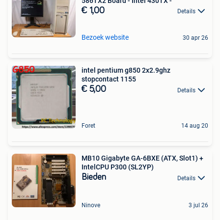
586TX2 Board - Intel 430TX -
€ 1,00
Details
Bezoek website
30 apr 26
intel pentium g850 2x2.9ghz
stopcontact 1155
€ 5,00
Details
Foret
14 aug 20
MB10 Gigabyte GA-6BXE (ATX, Slot1) +
IntelCPU P300 (SL2YP)
Bieden
Details
Ninove
3 jul 26