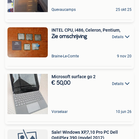
Quevaucamps
25 okt 25
INTEL CPU, i486, Celeron, Pentium,
Zie omschrijving
Details
Braine-Le-Comte
9 nov 20
Microsoft surface go 2
€ 50,00
Details
Vorselaar
10 jun 26
Sale! Windows XP,7,10 Pro PC Dell
OptiPlex 390 (model 2012)