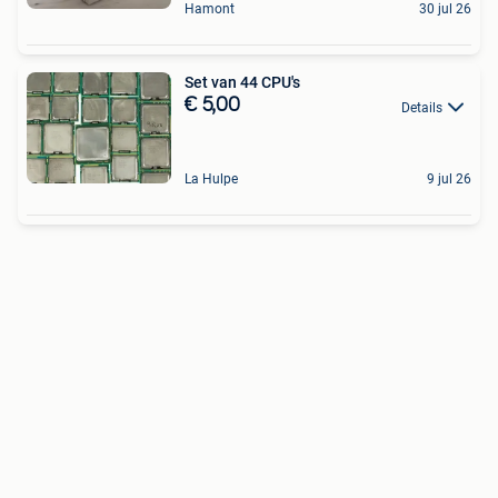
Hamont
30 jul 26
Set van 44 CPU's
€ 5,00
Details
La Hulpe
9 jul 26