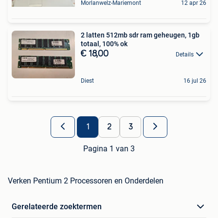
Morlanwelz-Mariemont
12 apr 26
2 latten 512mb sdr ram geheugen, 1gb
totaal, 100% ok
€ 18,00
Details
Diest
16 jul 26
1
2
3
Pagina 1 van 3
Verken Pentium 2 Processoren en Onderdelen
Gerelateerde zoektermen