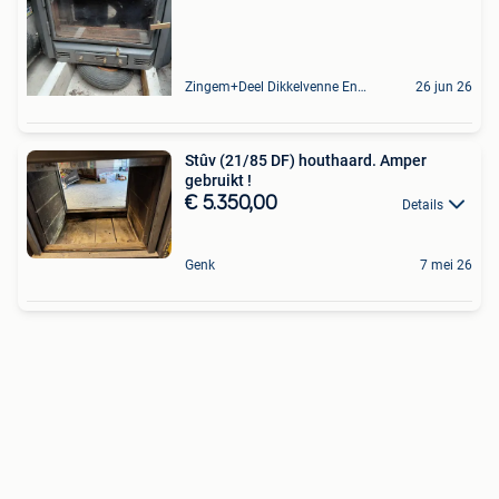
Zingem+Deel Dikkelvenne En Nederzwalm-Hermelgem
26 jun 26
Stûv (21/85 DF) houthaard. Amper
gebruikt !
€ 5.350,00
Details
Genk
7 mei 26