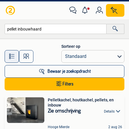
Alle categorieën…
Sorteer op
Alle afstanden…
Bewaar je zoekopdracht
Filters
Pelletkachel, houtkachel, pellets, en
inbouw
Zie omschrijving
Details
Hooge Mierde
2 aug 26