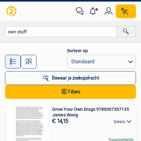
Alle categorieën…
Sorteer op
Alle afstanden…
Bewaar je zoekopdracht
Filters
Grow Your Own Drugs 9780007307135
James Wong
€ 14,15
Details
Topadvertentie