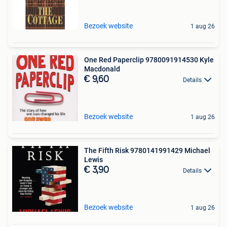
Bezoek website
1 aug 26
One Red Paperclip 9780091914530 Kyle
Macdonald
€ 9,60
Details
Bezoek website
1 aug 26
The Fifth Risk 9780141991429 Michael
Lewis
€ 3,90
Details
Bezoek website
1 aug 26