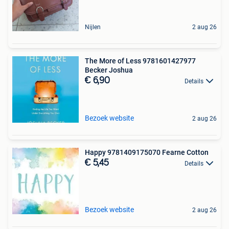
Nijlen
2 aug 26
The More of Less 9781601427977
Becker Joshua
€ 6,90
Details
Bezoek website
2 aug 26
Happy 9781409175070 Fearne Cotton
€ 5,45
Details
Bezoek website
2 aug 26