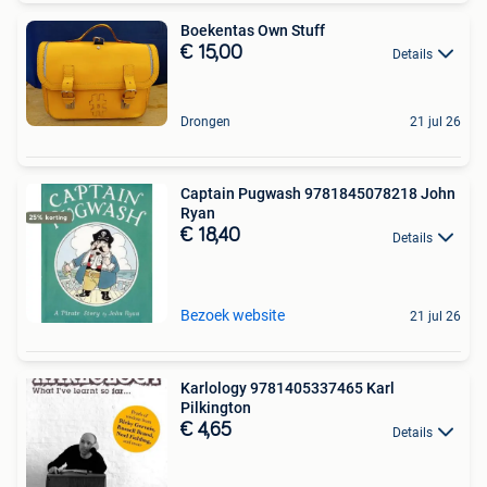
Boekentas Own Stuff
€ 15,00
Details
Drongen
21 jul 26
Captain Pugwash 9781845078218 John
Ryan
€ 18,40
Details
Bezoek website
21 jul 26
Karlology 9781405337465 Karl
Pilkington
€ 4,65
Details