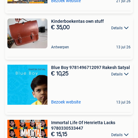
Bezoek website
21 jul 26
Kinderboekentas own stuff
€ 35,00
Details
Antwerpen
13 jul 26
Blue Boy 9781496712097 Rakesh Satyal
€ 10,25
Details
Bezoek website
13 jul 26
Immortal Life Of Henrietta Lacks
9780330533447
€ 15,15
Details