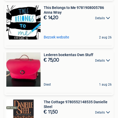
This Belongs to Me 9781908005786
Anna Wray
€ 14,20
Details
Bezoek website
2 aug 26
Lederen boekentas Own Stuff
€ 75,00
Details
Diest
1 aug 26
The Cottage 9780552148535 Danielle
Steel
€ 11,50
Details