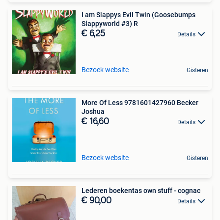
I am Slappys Evil Twin (Goosebumps
Slappyworld #3) R
€ 6,25
Details
Bezoek website
Gisteren
More Of Less 9781601427960 Becker
Joshua
€ 16,60
Details
Bezoek website
Gisteren
Lederen boekentas own stuff - cognac
€ 90,00
Details