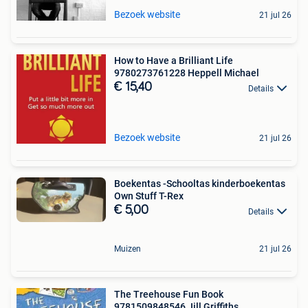
Bezoek website
21 jul 26
How to Have a Brilliant Life
9780273761228 Heppell Michael
€ 15,40
Details
Bezoek website
21 jul 26
Boekentas -Schooltas kinderboekentas
Own Stuff T-Rex
€ 5,00
Details
Muizen
21 jul 26
The Treehouse Fun Book
9781509848546 Jill Griffiths