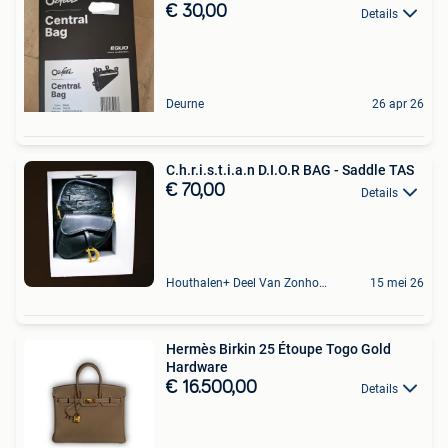
€ 30,00
Details
Deurne
26 apr 26
C.h.r.i.s.t.i.a.n D.I.O.R BAG - Saddle TAS
€ 70,00
Details
Houthalen+ Deel Van Zonhoven En Zolder
15 mei 26
Hermès Birkin 25 Étoupe Togo Gold
Hardware
€ 16.500,00
Details