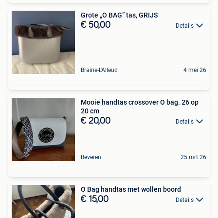
Grote „O BAG” tas, GRIJS
€ 50,00
Details
Braine-L'Alleud
4 mei 26
Mooie handtas crossover O bag. 26 op
20 cm
€ 20,00
Details
Beveren
25 mrt 26
O Bag handtas met wollen boord
€ 15,00
Details