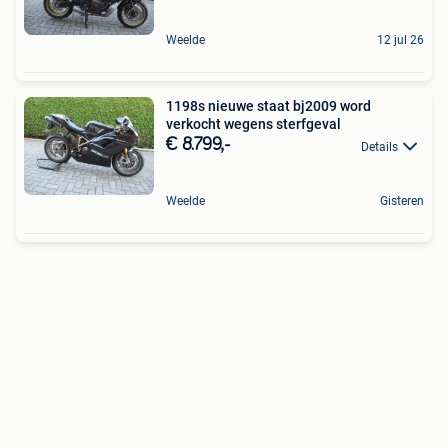
Weelde
12 jul 26
1198s nieuwe staat bj2009 word
verkocht wegens sterfgeval
€ 8.799,-
Details
Weelde
Gisteren