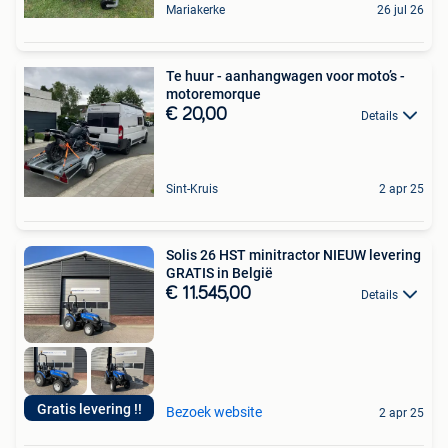
Mariakerke
26 jul 26
Te huur - aanhangwagen voor moto’s -
motoremorque
€ 20,00
Details
Sint-Kruis
2 apr 25
Solis 26 HST minitractor NIEUW levering
GRATIS in België
€ 11.545,00
Details
Gratis levering !!
Bezoek website
2 apr 25