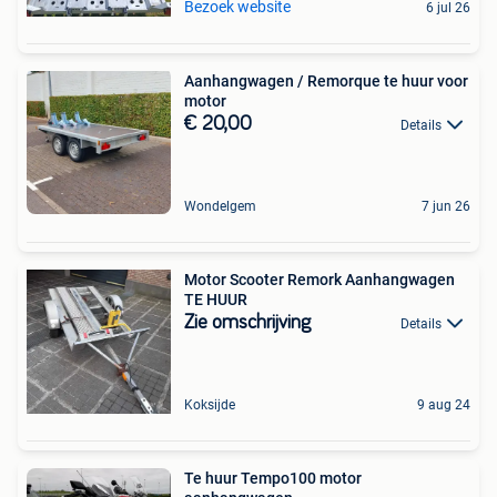
Bezoek website
6 jul 26
Aanhangwagen / Remorque te huur voor
motor
€ 20,00
Details
Wondelgem
7 jun 26
Motor Scooter Remork Aanhangwagen
TE HUUR
Zie omschrijving
Details
Koksijde
9 aug 24
Te huur Tempo100 motor