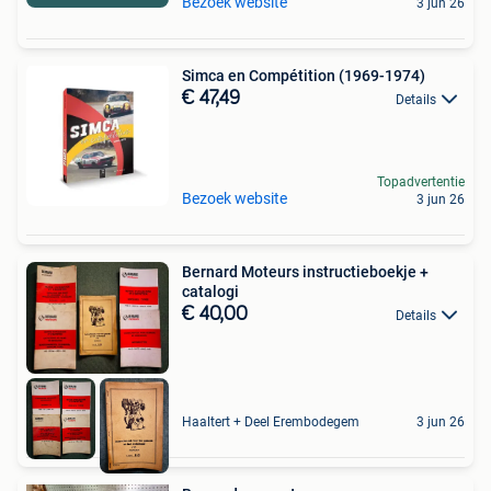
Bezoek website
3 jun 26
Simca en Compétition (1969-1974)
€ 47,49
Details
Topadvertentie
Bezoek website
3 jun 26
Bernard Moteurs instructieboekje +
catalogi
€ 40,00
Details
Haaltert + Deel Erembodegem
3 jun 26