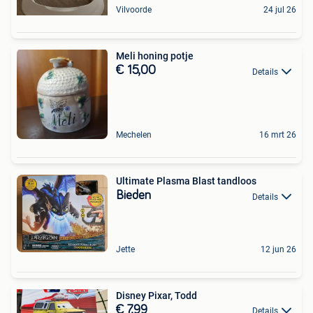
Vilvoorde
24 jul 26
Meli honing potje
€ 15,00
Details
Mechelen
16 mrt 26
Ultimate Plasma Blast tandloos
Bieden
Details
Jette
12 jun 26
Disney Pixar, Todd
€ 7,99
Details