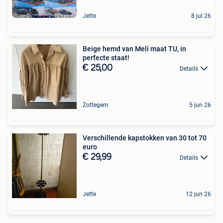
Jette
8 jul 26
Beige hemd van Meli maat TU, in
perfecte staat!
€ 25,00
Details
Zottegem
5 jun 26
Verschillende kapstokken van 30 tot 70
euro
€ 29,99
Details
Jette
12 jun 26