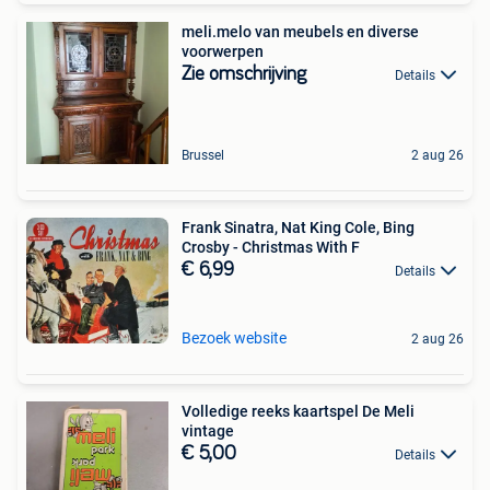
meli.melo van meubels en diverse
voorwerpen
Zie omschrijving
Details
Brussel
2 aug 26
Frank Sinatra, Nat King Cole, Bing
Crosby - Christmas With F
€ 6,99
Details
Bezoek website
2 aug 26
Volledige reeks kaartspel De Meli
vintage
€ 5,00
Details