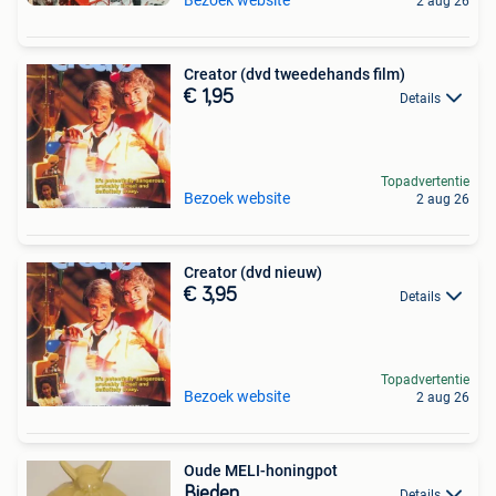
2 aug 26
Creator (dvd tweedehands film)
€ 1,95
Details
Topadvertentie
Bezoek website
2 aug 26
Creator (dvd nieuw)
€ 3,95
Details
Topadvertentie
Bezoek website
2 aug 26
Oude MELI-honingpot
Bieden
Details