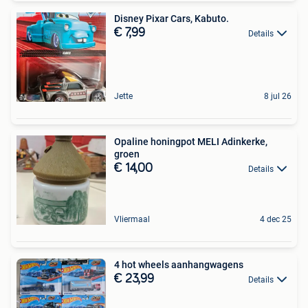
Disney Pixar Cars, Kabuto.
€ 7,99
Details
Jette
8 jul 26
Opaline honingpot MELI Adinkerke,
groen
€ 14,00
Details
Vliermaal
4 dec 25
4 hot wheels aanhangwagens
€ 23,99
Details