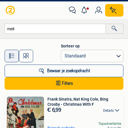
Alle categorieën…
Sorteer op
Alle afstanden…
Bewaar je zoekopdracht
Filters
Frank Sinatra, Nat King Cole, Bing
Crosby - Christmas With F
€ 6,99
Details
Topadvertentie
Bezoek website