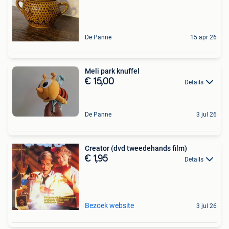
De Panne
15 apr 26
Meli park knuffel
€ 15,00
Details
De Panne
3 jul 26
Creator (dvd tweedehands film)
€ 1,95
Details
Bezoek website
3 jul 26