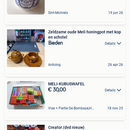
Sint-Michiels
19 jun 26
Zeldzame oude Meli honingpot met kop
en schotel
Bieden
Details
Antoing
26 apr 26
MELI-KUBUSWAFEL
€ 30,00
Details
Vise + Partie De Bombaye,Hac- Court, Hermalle-Ss-Argenteau
18 nov 25
Creator (dvd nieuw)