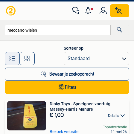
Alle categorieën…
Sorteer op
Alle afstanden…
Bewaar je zoekopdracht
Filters
Dinky Toys - Speelgoed voertuig
Massey-Harris Manure
€ 1,00
Details
Topadvertentie
Bezoek website
11 mei 26