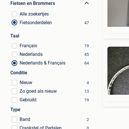
Fietsen en Brommers
Alle zoekertjes
Fietsonderdelen
47
Taal
Français
19
Nederlands
45
Nederlands & Français
64
Conditie
Nieuw
4
Zo goed als nieuw
13
Gebruikt
19
Type
Band
2
Crankstel of Pedalen
0