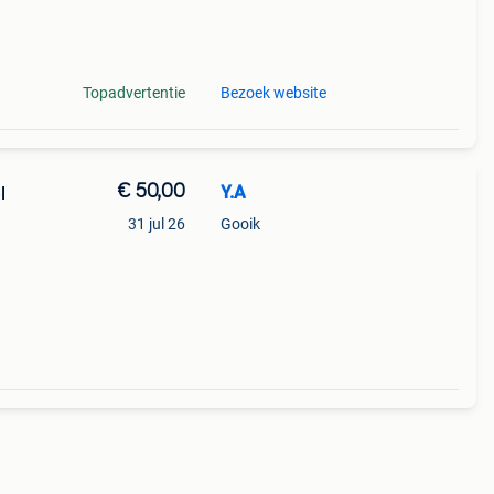
en is
Topadvertentie
Bezoek website
€ 50,00
Y.A
l
31 jul 26
Gooik