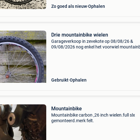
Zo goed als nieuw
Ophalen
Drie mountainbike wielen
Garageverkoop in zevekote op 08/08/26 &
09/08/2026 nog enkel het voorwiel mountain
wielen 29 inch met goede band prijs:15,00€ eé
mountainbike wiel 24 inch prijs:15,00€ eén
mountainb
Gebruikt
Ophalen
Mountainbike
Mountainbike carbon ,26 inch wielen.full slx
gemonteerd.merk felt.