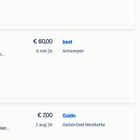
€ 60,00
best
6 mei 26
Antwerpen
h
ingen
€ 7,00
Guido
2 aug 26
Gistel+Deel Westkerke
elen
 mee