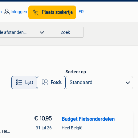
n
Inloggen
FR
Plaats zoekertje
lle afstanden…
Zoek
Sorteer op
Lijst
Foto’s
€ 10,95
Budget Fietsonderdelen
31 jul 26
Heel België
. Het
t