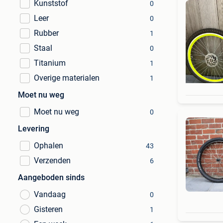
Kunststof
0
Leer
0
Rubber
1
Staal
0
Titanium
1
Overige materialen
1
Moet nu weg
Moet nu weg
0
Levering
Ophalen
43
Verzenden
6
Aangeboden sinds
Vandaag
0
Gisteren
1