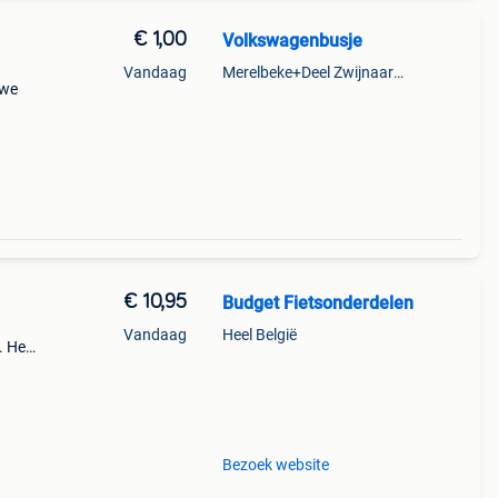
€ 1,00
Volkswagenbusje
Vandaag
Merelbeke+Deel Zwijnaarde
uwe
€ 10,95
Budget Fietsonderdelen
Vandaag
Heel België
. Het
t
en is
Bezoek website