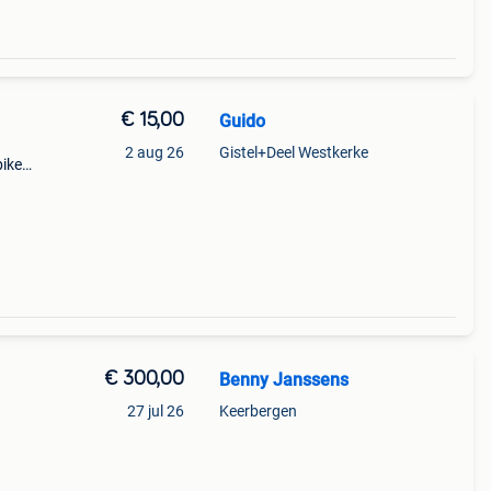
€ 15,00
Guido
2 aug 26
Gistel+Deel Westkerke
bike
n
€ 300,00
Benny Janssens
27 jul 26
Keerbergen