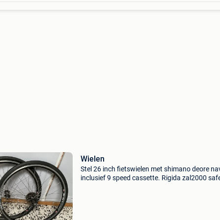
Wielen
Stel 26 inch fietswielen met shimano deore n
inclusief 9 speed cassette. Rigida zal2000 saf
line inclusief binnen en buitenband perfecte st