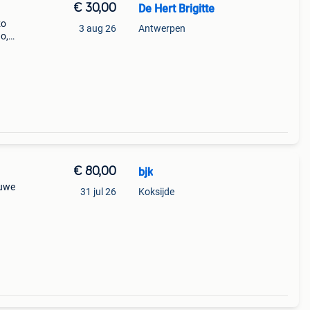
€ 30,00
De Hert Brigitte
zo
3 aug 26
Antwerpen
o,
€ 80,00
bjk
euwe
31 jul 26
Koksijde