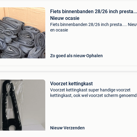
Fiets binnenbanden 28/26 inch presta...
Nieuw ocasie
Fiets binnenbanden 28/26 inch presta.... Nie
en ocasie
Zo goed als nieuw
Ophalen
Voorzet kettingkast
Voorzet kettingkast super handige voorzet
kettingkast, ook wel voorzet scherm genoemd
grote voordeel van het gebruik van een voorze
kettingkast is dat hij erg gemakkelijk te monter
en natuu
Nieuw
Verzenden