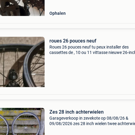
Ophalen
roues 26 pouces neuf
Roues 26 pouces neuf tu peux installer des
cassettes de , 10 ou 11 vittasse nieuwe 26-inc
wielen je kunt cassettes met 10 of 11 versnell
installeren.
Zes 28 inch achterwielen
Garageverkoop in zevekote op 08/08/26 &
09/08/2026 zes 28 inch wielen twee achterwi
met zes speedtandwiel tandwielen zijn aan
vervanging toe banden kunnen nog enige tijd