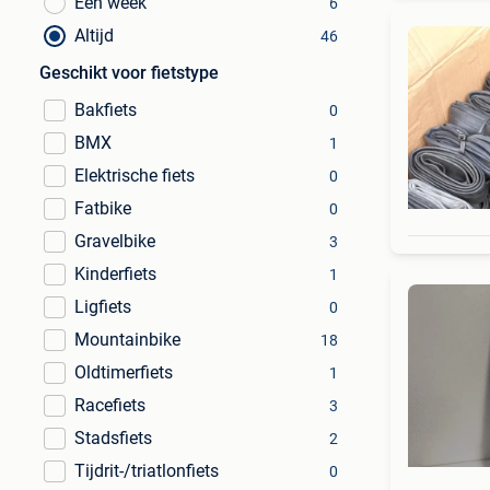
Een week
6
Altijd
46
Geschikt voor fietstype
Bakfiets
0
BMX
1
Elektrische fiets
0
Fatbike
0
Gravelbike
3
Kinderfiets
1
Ligfiets
0
Mountainbike
18
Oldtimerfiets
1
Racefiets
3
Stadsfiets
2
Tijdrit-/triatlonfiets
0