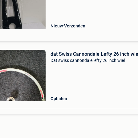
kettingkast is dat hij erg gemakkelijk te monter
en natuu
Nieuw
Verzenden
dat Swiss Cannondale Lefty 26 inch wie
Dat swiss cannondale lefty 26 inch wiel
Ophalen