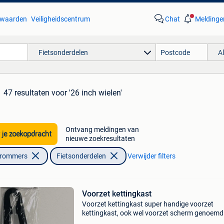
waarden
Veiligheidscentrum
Chat
Meldinge
Fietsonderdelen
A
47 resultaten
voor '26 inch wielen'
Ontvang meldingen van
 je zoekopdracht
nieuwe zoekresultaten
Brommers
Fietsonderdelen
Verwijder filters
Voorzet kettingkast
Voorzet kettingkast super handige voorzet
kettingkast, ook wel voorzet scherm genoemd
grote voordeel van het gebruik van een voorze