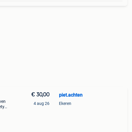
€ 30,00
piet.achten
aven
4 aug 26
Ekeren
ety
aat.