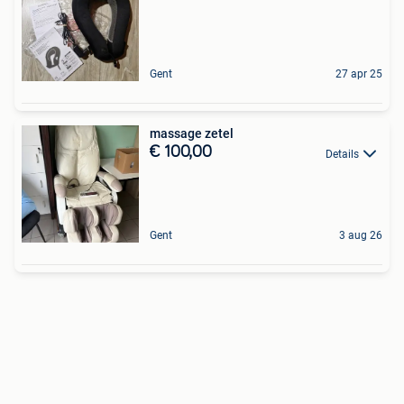
Gent
27 apr 25
massage zetel
€ 100,00
Details
Gent
3 aug 26