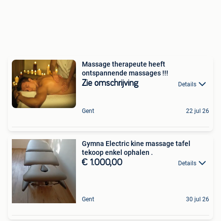
Massage therapeute heeft
ontspannende massages !!!
Zie omschrijving
Details
Gent
22 jul 26
Gymna Electric kine massage tafel
tekoop enkel ophalen .
€ 1.000,00
Details
Gent
30 jul 26