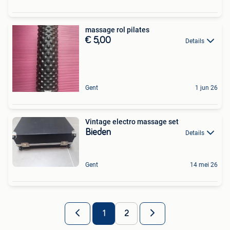
massage rol pilates
€ 5,00
Details
Gent
1 jun 26
Vintage electro massage set
Bieden
Details
Gent
14 mei 26
1
2