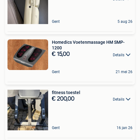
Gent
5 aug 26
Homedics Voetenmassage HM SMP-
1200
€ 15,00
Details
Gent
21 mei 26
fitness toestel
€ 200,00
Details
Gent
16 jan 26