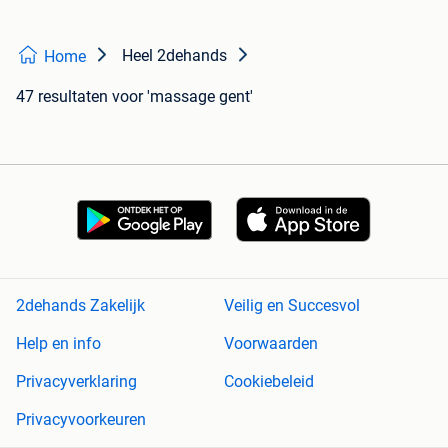
Heel 2dehands
Home
47 resultaten
voor 'massage gent'
2dehands Zakelijk
Veilig en Succesvol
Help en info
Voorwaarden
Privacyverklaring
Cookiebeleid
Privacyvoorkeuren