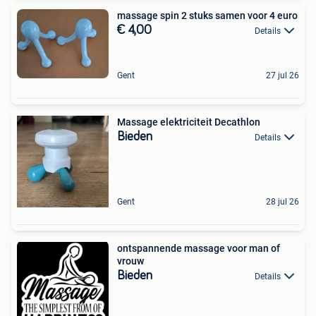
massage spin 2 stuks samen voor 4 euro
€ 4,00
Details
Gent
27 jul 26
Massage elektriciteit Decathlon
Bieden
Details
Gent
28 jul 26
ontspannende massage voor man of
vrouw
Bieden
Details