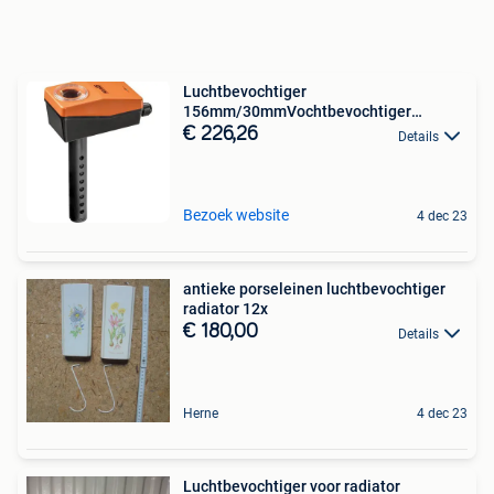
Luchtbevochtiger
156mm/30mmVochtbevochtiger
156mm/30mm
€ 226,26
Details
Bezoek website
4 dec 23
antieke porseleinen luchtbevochtiger
radiator 12x
€ 180,00
Details
Herne
4 dec 23
Luchtbevochtiger voor radiator