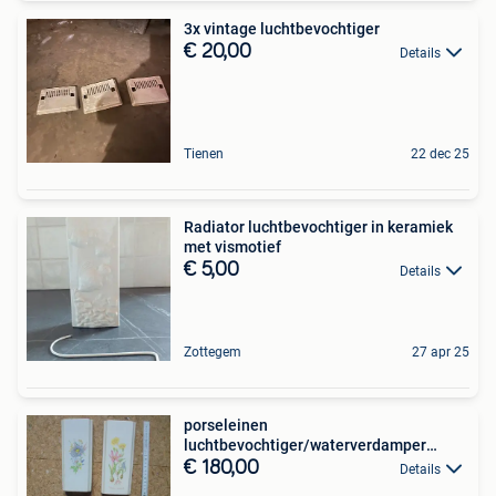
3x vintage luchtbevochtiger
€ 20,00
Details
Tienen
22 dec 25
Radiator luchtbevochtiger in keramiek
met vismotief
€ 5,00
Details
Zottegem
27 apr 25
porseleinen
luchtbevochtiger/waterverdamper
radiator (12st.)
€ 180,00
Details