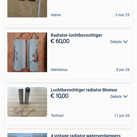
Herne
3 nov 25
Radiator-luchtbevochtiger
€ 60,00
Details
Gembloux
8 jun 26
Luchtbevochtiger radiator Blomus
€ 10,00
Details
Torhout
11 jun 26
4 vintage radiator waterverdampers