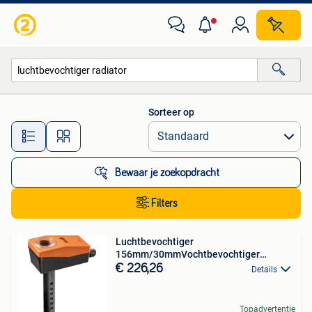
Alle categorieën…
Sorteer op
Alle afstanden…
Bewaar je zoekopdracht
Filters
Luchtbevochtiger
156mm/30mmVochtbevochtiger
156mm/30mm
€ 226,26
Details
Topadvertentie