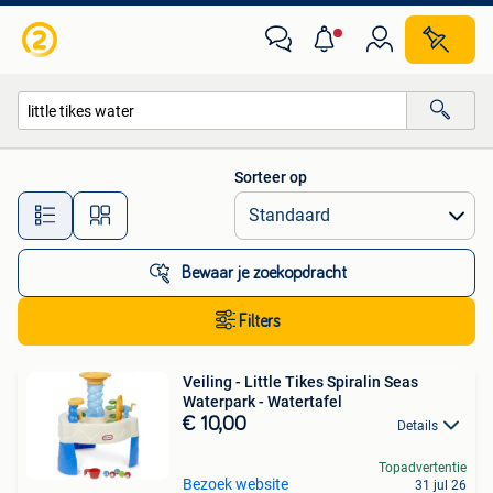
Alle categorieën…
Sorteer op
Alle afstanden…
Bewaar je zoekopdracht
Filters
Veiling - Little Tikes Spiralin Seas
Waterpark - Watertafel
€ 10,00
Details
Topadvertentie
Bezoek website
31 jul 26