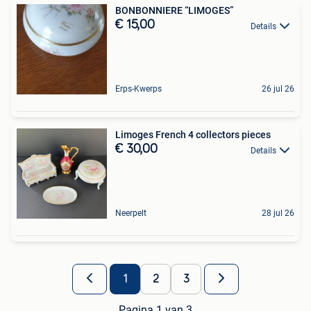
BONBONNIERE “LIMOGES”
€ 15,00
Details
Erps-Kwerps
26 jul 26
Limoges French 4 collectors pieces
€ 30,00
Details
Neerpelt
28 jul 26
1
2
3
Pagina 1 van 3