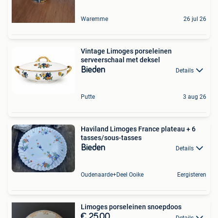
Waremme
26 jul 26
Vintage Limoges porseleinen
serveerschaal met deksel
Bieden
Details
Putte
3 aug 26
Haviland Limoges France plateau + 6
tasses/sous-tasses
Bieden
Details
Oudenaarde+Deel Ooike
Eergisteren
Limoges porseleinen snoepdoos
€ 25,00
Details