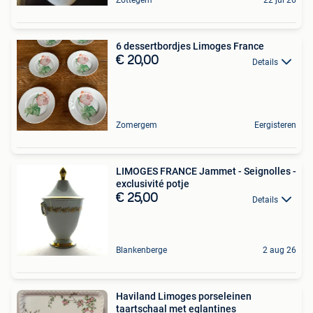
Zottegem
22 jul 26
6 dessertbordjes Limoges France
€ 20,00
Details
Zomergem
Eergisteren
LIMOGES FRANCE Jammet - Seignolles -
exclusivité potje
€ 25,00
Details
Blankenberge
2 aug 26
Haviland Limoges porseleinen
taartschaal met eglantines