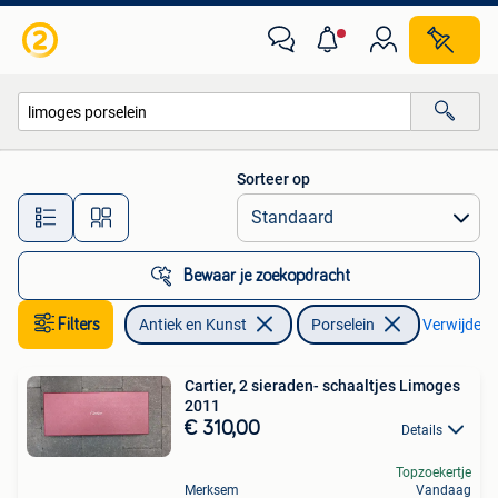
Antiek | Porselein
Sorteer op
Alle afstanden…
Bewaar je zoekopdracht
Filters
Antiek en Kunst
Porselein
Verwijder fi
Cartier, 2 sieraden- schaaltjes Limoges
2011
€ 310,00
Details
Topzoekertje
Merksem
Vandaag