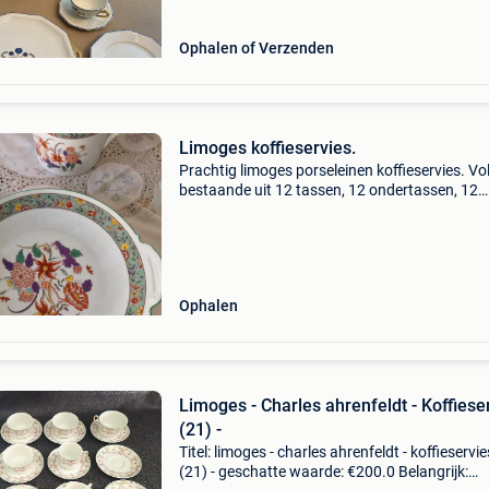
Ophalen of Verzenden
Limoges koffieservies.
Prachtig limoges porseleinen koffieservies. Vol
bestaande uit 12 tassen, 12 ondertassen, 12
dessertborden, taartschotel, koffiepot, suiker 
melkpoeder. In uitstekende staat. Enkel af te 
Ophalen
Limoges - Charles ahrenfeldt - Koffiese
(21) -
Titel: limoges - charles ahrenfeldt - koffieservie
(21) - geschatte waarde: €200.0 Belangrijk: