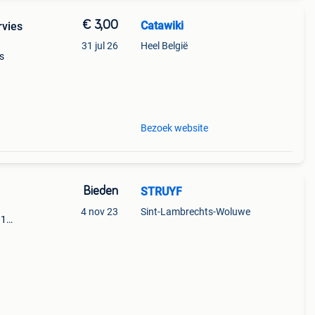
€ 3,00
Catawiki
rvies
31 jul 26
Heel België
es
ce à
Bezoek website
Bieden
STRUYF
4 nov 23
Sint-Lambrechts-Woluwe
 1
ooit