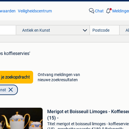
waarden
Veiligheidscentrum
Chat
Meldinge
Antiek en Kunst
A
s koffieservies'
Ontvang meldingen van
 je zoekopdracht
nieuwe zoekresultaten
unst
Merigot et Boisseuil Limoges - Koffiese
(15) -
Titel: merigot et boisseuil limoges - koffieservi