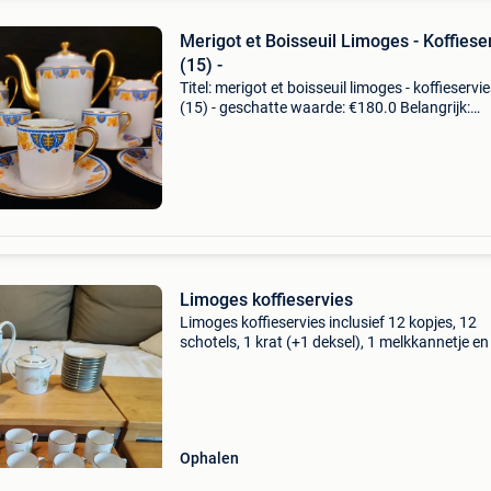
Merigot et Boisseuil Limoges - Koffiese
(15) -
Titel: merigot et boisseuil limoges - koffieservi
(15) - geschatte waarde: €180.0 Belangrijk:
winnende biedingen zijn exclusief 9%
koperbescherming + €3 charmant et rare servi
café art
Limoges koffieservies
Limoges koffieservies inclusief 12 kopjes, 12
schotels, 1 krat (+1 deksel), 1 melkkannetje en
suikerkannetje (+1 deksel), in perfecte staat, n
gebruikt. Met certificaat
Ophalen