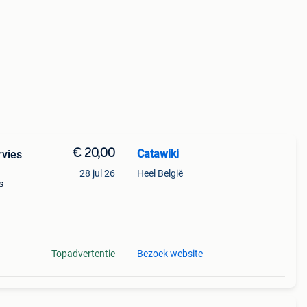
€ 20,00
Catawiki
rvies
28 jul 26
Heel België
s
Topadvertentie
Bezoek website