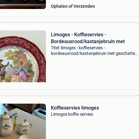
Ophalen of Verzenden
Limoges - Koffieservies -
Bordeauxrood/kastanjebruin met
Titel: limoges - koffieservies -
bordeauxrood/kastanjebruin met geschatte
waarde: €150.0 Belangrijk: winnende biedingen
exclusief 9% koperbescherming + €3 wat een
prachtige, volle kast
Koffieservies limoges
Limoges koffie servies