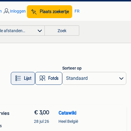
n
Inloggen
FR
Plaats zoekertje
lle afstanden…
Zoek
Sorteer op
Lijst
Foto’s
€ 3,00
Catawiki
rvies
28 jul 26
Heel België
es