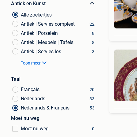
Antiek en Kunst
Alle zoekertjes
Antiek | Servies compleet
22
Antiek | Porselein
8
Antiek | Meubels | Tafels
8
Antiek | Servies los
3
Toon meer
Taal
Français
20
Nederlands
33
Nederlands & Français
53
Moet nu weg
Moet nu weg
0