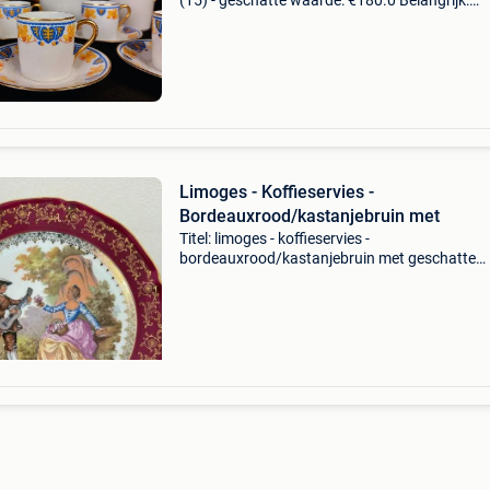
(15) - geschatte waarde: €180.0 Belangrijk:
winnende biedingen zijn exclusief 9%
koperbescherming + €3 charmant et rare servi
café art
Limoges - Koffieservies -
Bordeauxrood/kastanjebruin met
Titel: limoges - koffieservies -
bordeauxrood/kastanjebruin met geschatte
waarde: €150.0 Belangrijk: winnende biedingen
exclusief 9% koperbescherming + €3 wat een
prachtige, volle kast