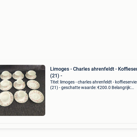
Limoges - Charles ahrenfeldt - Koffiese
(21) -
Titel: limoges - charles ahrenfeldt - koffieservie
(21) - geschatte waarde: €200.0 Belangrijk:
winnende biedingen zijn exclusief 9%
koperbescherming + €3 ensemble van
limogesporselein koffi