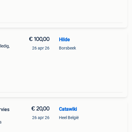
€ 100,00
Hilde
ledig,
26 apr 26
Borsbeek
en
halen
€ 20,00
Catawiki
rvies
26 apr 26
Heel België
s