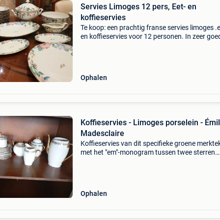
Servies Limoges 12 pers, Eet- en
koffieservies
Te koop: een prachtig franse servies limoges .e
en koffieservies voor 12 personen. In zeer goe
staat. Volledig complete
Ophalen
Koffieservies - Limoges porselein - Émi
Madesclaire
Koffieservies van dit specifieke groene merkte
met het "em"-monogram tussen twee sterren
(omringd door de tekst "porcelaines limoges") 
officiële fabriekskenmerk van de fr
Ophalen