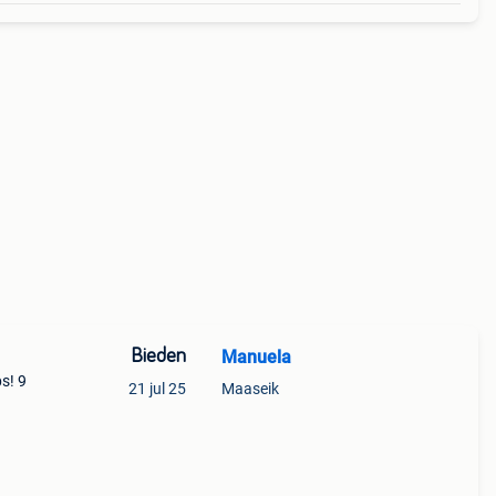
Bieden
Manuela
s! 9
21 jul 25
Maaseik
jes!