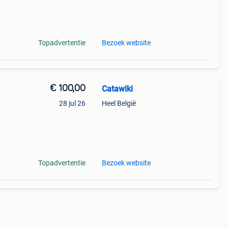
ce à
Topadvertentie
Bezoek website
€ 100,00
Catawiki
28 jul 26
Heel België
 zijn
Topadvertentie
Bezoek website