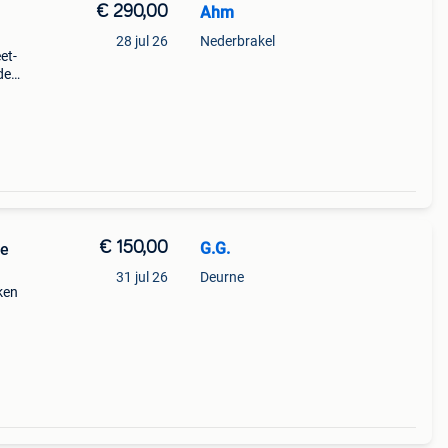
€ 290,00
Ahm
28 jul 26
Nederbrakel
et-
de
€ 150,00
G.G.
le
31 jul 26
Deurne
ken
is het