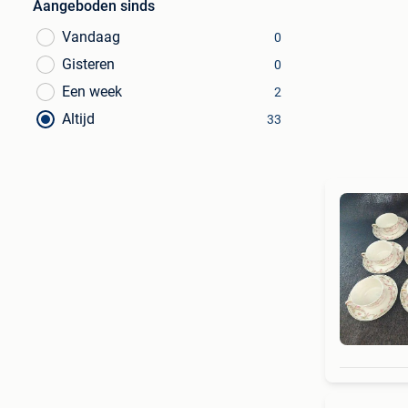
Aangeboden sinds
Vandaag
0
Gisteren
0
Een week
2
Altijd
33